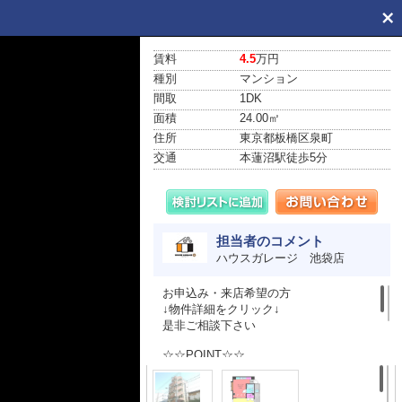
賃料
4.5
万円
種別
マンション
間取
1DK
面積
24.00㎡
住所
東京都板橋区泉町
交通
本蓮沼駅
徒歩5分
担当者のコメント
ハウスガレージ 池袋店
お申込み・来店希望の方
↓物件詳細をクリック↓
是非ご相談下さい
☆☆POINT☆☆
①仲介料50%OFF～100%OFF対象物件
多数あり！