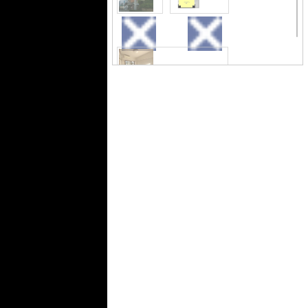
②社会福祉法人『東京チャレンジネッ
ト』提携店！
③初期費用分割ご相談下さい！【お客
外観
間取り
様のご希望の金額でお支払いOK！】
④他掲載物件・インターネット非公開
物件を全てまとめてご紹介可能！
⑤インターネット回線取次！引越し会
社割引き有り！
⑥家具・家電のリース取扱い有り！
居間・リビング
初期費用や保証人についてのご相談、
無職(求職中)や生活保護のため他の不動
産屋では
なかなか審査が通らなかったという
キッチン
浴室
方！
当店では複雑なご事情がおありの方の
ご成約実績が多数ございます！
あきらめないでまずは一度お話をお聞
かせください！どんなご事情の方でも
トイレ
洗面所
大歓迎です！