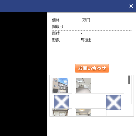
価格
-万円
間取り
-
面積
-
階数
5階建
外観
居間・リビング
玄関
キッチン