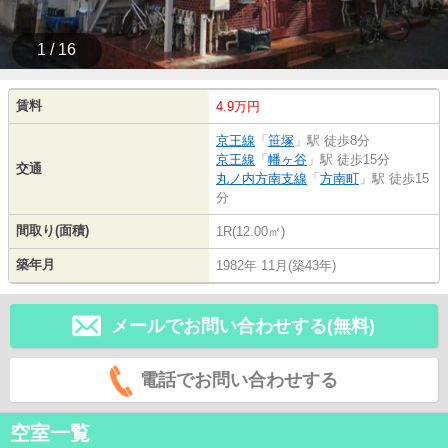
1 / 16
賃料
4.9万円
京王線
「
笹塚
」駅 徒歩8分
京王線
「
幡ヶ谷
」駅 徒歩15分
交通
丸ノ内方南支線
「
方南町
」駅 徒歩15
分
間取り(面積)
1R(12.00㎡)
築年月
1982年 11月(築43年)
メールでお問い合わせする(無料)
電話でお問い合わせする
空室一覧