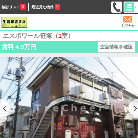
0
0
検討リスト
最近見た物件
お問合せ
エスポワール笹塚（
1
室）
賃料
4.9万円
空室情報を確認