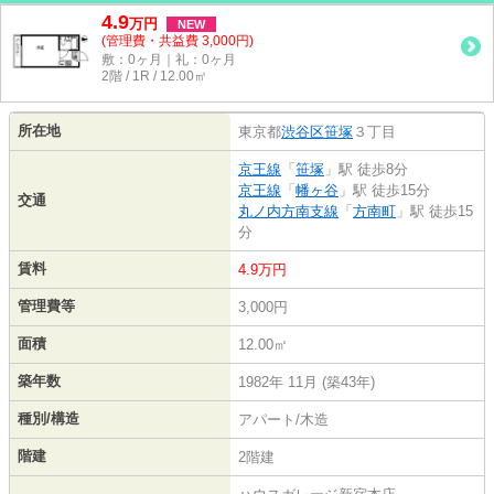
4.9
万
円
NEW
(管理費・共益費 3,000円)
敷：0ヶ月｜礼：0ヶ月
2階 / 1R / 12.00㎡
所在地
東京都
渋谷区
笹塚
３丁目
京王線
「
笹塚
」駅 徒歩8分
京王線
「
幡ヶ谷
」駅 徒歩15分
交通
丸ノ内方南支線
「
方南町
」駅 徒歩15
分
賃料
4.9万円
管理費等
3,000円
面積
12.00㎡
築年数
1982年 11月 (築43年)
種別/構造
アパート/木造
階建
2階建