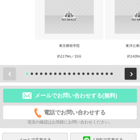
東京療術学院
東洋公衆
約1179m／15分
約1428
前
メールでお問い合わせする(無料)
電話でお問い合わせする
現況の確認はお気軽にお問い合わせください。
メールで共有する
LINEで共有する