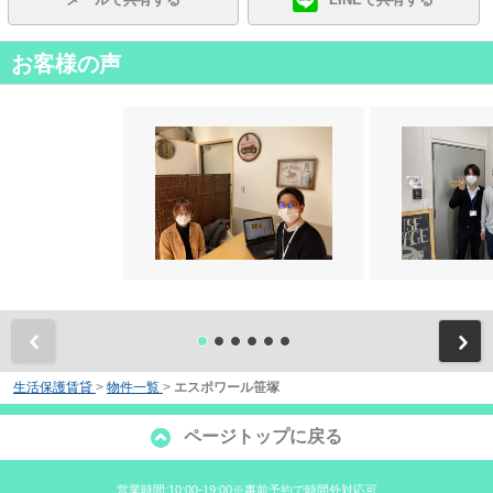
お客様の声
前
生活保護賃貸
>
物件一覧
>
エスポワール笹塚
ページトップに戻る
営業時間:10:00-19:00※事前予約で時間外対応可