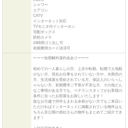
シャワー
エアコン
CATV
インターネット対応
TVモニタ付インターホン
宅配ボックス
防犯カメラ
24時間ゴミ出し可
初期費用カード決済可
ーーー短期解約違約金ありーーー
初めての一人暮らしの方、上京や転勤、転職で土地勘
がない方、現在お仕事をされていない方や、水商売の
方、生活保護を受給されている方、保証人のいらっし
ゃらない方、初期費等ご予算が不安な方、その他どん
なご事情がある方でも、ベテランスタッフがお客様の
条件に合ったお部屋をお探しいたします！
急なお引越で何件もまわる余裕がない方でもご来店い
ただければインターネットに掲載されている物件はも
ちろん非公開の他社さんの物件もまとめてご紹介でき
ます！