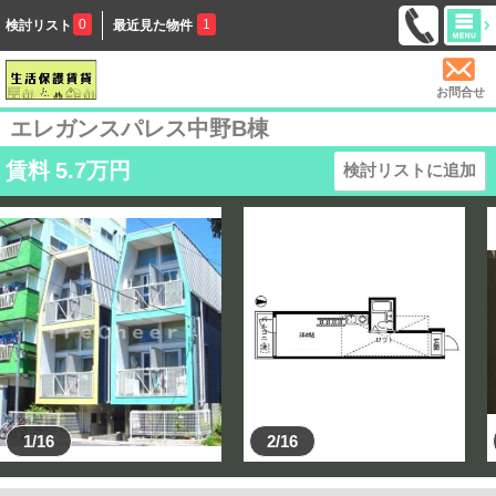
0
1
検討リスト
最近見た物件
お問合せ
エレガンスパレス中野B棟
賃料
5.7
万円
検討リストに追加
1/16
2/16