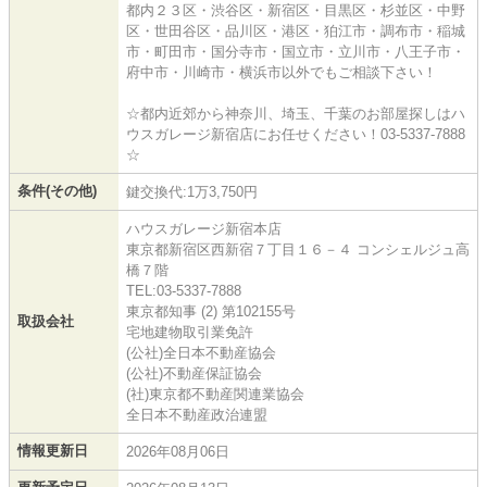
都内２３区・渋谷区・新宿区・目黒区・杉並区・中野
区・世田谷区・品川区・港区・狛江市・調布市・稲城
市・町田市・国分寺市・国立市・立川市・八王子市・
府中市・川崎市・横浜市以外でもご相談下さい！
☆都内近郊から神奈川、埼玉、千葉のお部屋探しはハ
ウスガレージ新宿店にお任せください！03-5337-7888
☆
条件(その他)
鍵交換代:1万3,750円
ハウスガレージ新宿本店
東京都新宿区西新宿７丁目１６－４ コンシェルジュ高
橋７階
TEL:03-5337-7888
東京都知事 (2) 第102155号
取扱会社
宅地建物取引業免許
(公社)全日本不動産協会
(公社)不動産保証協会
(社)東京都不動産関連業協会
全日本不動産政治連盟
情報更新日
2026年08月06日