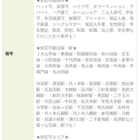
★対応可能条件★
ペット可、楽器可、バイク可、タワーマンション、ア
パート、一戸建て、ルームシェア、二人入居可、学生
可、生活保護可、無職可、フリーター、保証人無、母
子家庭、シングルマザー、保証人不要、女性限定、学
生限定、駅近、防犯、転勤、転職、法人寮、学生寮な
どのこだわり条件も！
★対応可能沿線・駅★
備考
ＪＲ山手線・東横線・田園都市線・井の頭線・京王
線・小田急線・千代田線・世田谷線・目黒線・多摩川
線・大井町線・浅草線・池上線・南武線・中央線・半
蔵門線・丸の内線
渋谷駅・原宿駅・代々木駅・新宿駅・目黒駅・恵比寿
駅・五反田駅・大崎駅・品川駅・三軒茶屋駅・池尻大
橋駅・ｌ駒沢大学駅・桜新町駅・用賀駅・二子玉川
駅・代官山駅・中目黒・祐天寺駅・学芸大学駅・都立
大学駅・自由ヶ丘駅・下北沢駅・明大前駅・吉祥寺
駅・代々木公園駅・代々木八幡駅・参宮橋駅・川崎
駅・武蔵小杉駅・溝の口駅・二子新地駅・高津駅など
様々な沿線、駅でも！
★対応可エリア★