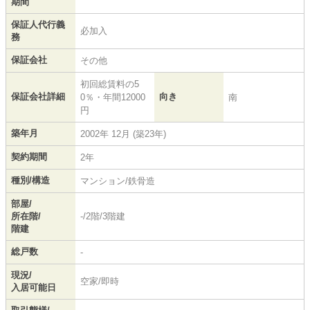
期間
保証人代行義
必加入
務
保証会社
その他
初回総賃料の5
保証会社詳細
向き
0％・年間12000
南
円
築年月
2002年 12月 (築23年)
契約期間
2年
種別/構造
マンション/鉄骨造
部屋/
所在階/
-/2階/3階建
階建
総戸数
-
現況/
空家/即時
入居可能日