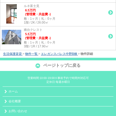
ルネ富士見
6.5
万
円
(管理費・共益費 -)
敷：1ヶ月｜礼：0ヶ月
1階 / 2K / 26.00㎡
南台クレスト
5.5
万
円
(管理費・共益費 -)
敷：1ヶ月｜礼：0ヶ月
3階 / 1R / 17.90㎡
生活保護賃貸
>
物件一覧
>
エレガンスパレス中野B棟
>
物件詳細
ページトップに戻る
営業時間:10:00-19:00※事前予約で時間外対応可
定休日:毎週水曜日
ホーム
会社概要
お問い合わせ