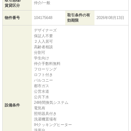
取引態様/
仲介/一般
賃貸区分
取引条件の有
物件番号
104175648
2026年08月13日
効期限
デザイナーズ
保証人不要
２人入居可
高齢者相談
分割可
学生向け
仲介手数料無料
フローリング
ロフト付き
バルコニー
都市ガス
公営水道
公共下水
24時間換気システム
設備条件
電気有
照明器具付き
洗濯機置場有
IHクッキングヒーター
洗面台