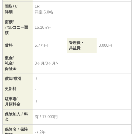
間取り/
1R
詳細
洋室 6.0帖
面積/
バルコニー面
15.16㎡/-
積
管理費・
賃料
5.7万円
3,000円
共益費
敷金/
礼金/
0ヶ月/0ヶ月/-
保証金
償却/敷引
-/-
更新料
-
駐車場/
-/-
月額料金
保険加入 / 料
有 / 17,000円
金
保険名 / 保険
- / 2年