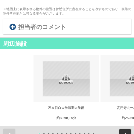
※地図上に表示される物件の位置は付近住所に所在することを表すものであり、実際の
物件所在地とは異なる場合がございます。
担当者のコメント
周辺施設
私立目白大学短期大学部
高円寺北一
約397m／5分
約2525