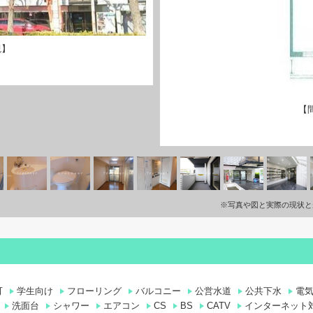
観】
【
※写真や図と実際の現状と
可
学生向け
フローリング
バルコニー
公営水道
公共下水
電
洗面台
シャワー
エアコン
CS
BS
CATV
インターネット