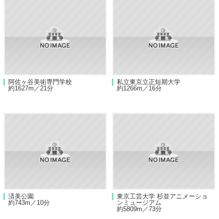
阿佐ヶ谷美術専門学校
私立東京立正短期大学
約1627m／21分
約1266m／16分
済美公園
東京工芸大学 杉並アニメーショ
約743m／10分
ンミュージアム
約5809m／73分