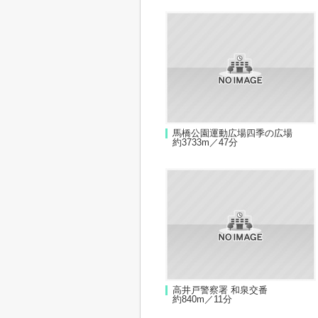
馬橋公園運動広場四季の広場
約3733m／47分
高井戸警察署 和泉交番
約840m／11分