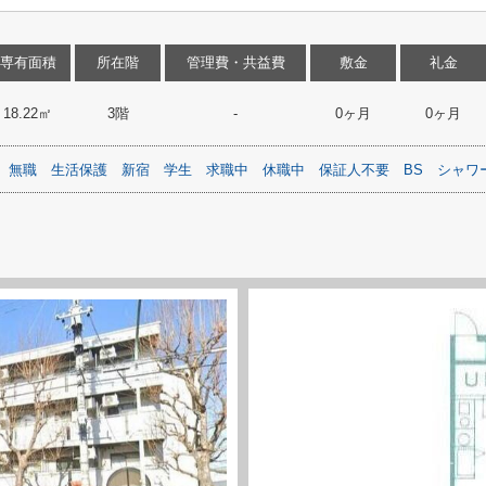
専有面積
所在階
管理費・共益費
敷金
礼金
18.22㎡
3階
-
0ヶ月
0ヶ月
無職
生活保護
新宿
学生
求職中
休職中
保証人不要
BS
シャワ