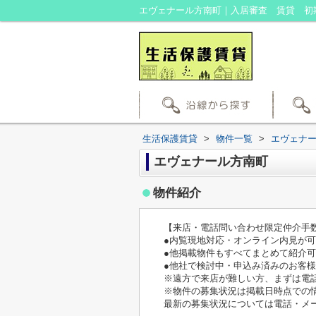
生活保護賃貸
>
物件一覧
>
エヴェナ
エヴェナール方南町
物件紹介
【来店・電話問い合わせ限定仲介手
●内覧現地対応・オンライン内見が
●他掲載物件もすべてまとめて紹介
●他社で検討中・申込み済みのお客
※遠方で来店が難しい方、まずは電
※物件の募集状況は掲載日時点での
最新の募集状況については電話・メ