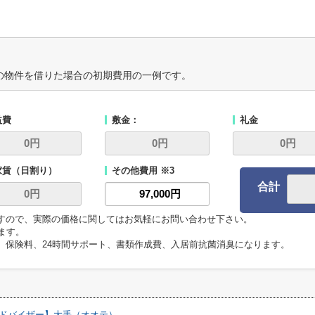
の物件を借りた場合の初期費用の一例です。
益費
敷金：
礼金
家賃（日割り）
その他費用 ※3
合計
ますので、実際の価格に関してはお気軽にお問い合わせ下さい。
います。
代、保険料、24時間サポート、書類作成費、入居前抗菌消臭になります。
ドバイザー】大手（オオテ）