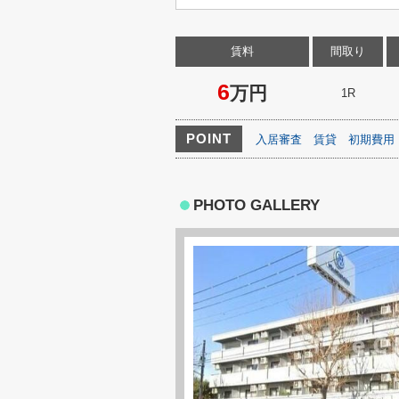
賃料
間取り
6
万円
1R
POINT
入居審査
賃貸
初期費用
PHOTO GALLERY