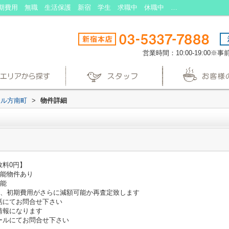
エヴェナール方南町｜入居審査 賃貸 初期費用 無職 生活保護 新宿 学生 求職中 休職中 保証人不要 BS シャワー 2沿線利用可 照明付き 洗面台｜東京の生活保護受給者向けの賃貸アパート・マンションなら生活保護賃貸
営業時間：10:00-19:00
ール方南町
>
物件詳細
数料0円】
可能物件あり
可能
様、初期費用がさらに減額可能か再査定致します
話にてお問合せ下さい
情報になります
ールにてお問合せ下さい