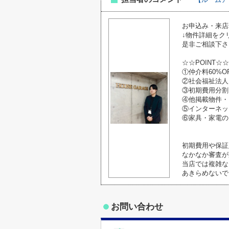
お申込み・来店
↓物件詳細をク
是非ご相談下さ
☆☆POINT☆☆
①仲介料60%O
②社会福祉法人
③初期費用分割
④他掲載物件・
⑤インターネッ
⑥家具・家電の
初期費用や保証
なかなか審査が
当店では複雑な
あきらめないで
お問い合わせ