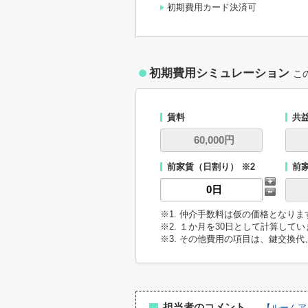
初期費用カード決済可
初期費用シミュレーション
こ
賃料
共
前家賃（日割り） ※2
前
※1. 仲介手数料は仮の価格となり
※2. １か月を30日として計算して
※3. その他費用の項目は、鍵交換
担当者のコメント
【ルームア