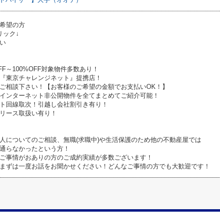
希望の方
リック↓
い
FF～100%OFF対象物件多数あり！
『東京チャレンジネット』提携店！
ご相談下さい！【お客様のご希望の金額でお支払いOK！】
インターネット非公開物件を全てまとめてご紹介可能！
ト回線取次！引越し会社割引き有り！
リース取扱い有り！
人についてのご相談、無職(求職中)や生活保護のため他の不動産屋では
通らなかったという方！
ご事情がおありの方のご成約実績が多数ございます！
まずは一度お話をお聞かせください！どんなご事情の方でも大歓迎です！