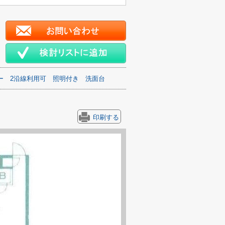
ー
2沿線利用可
照明付き
洗面台
印刷する