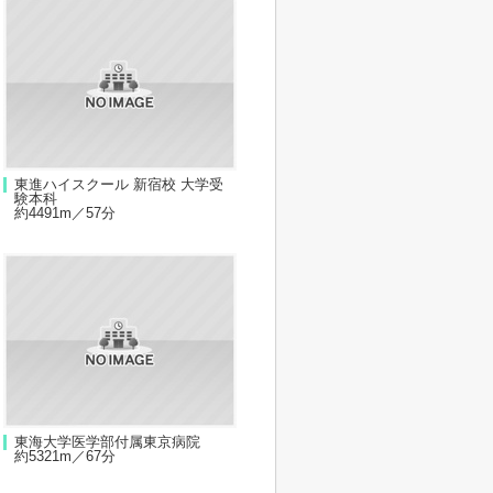
東進ハイスクール 新宿校 大学受
験本科
約4491m／57分
東海大学医学部付属東京病院
約5321m／67分