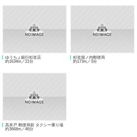
ゆうちょ銀行杉並店
杉並堀ノ内郵便局
約1634m／21分
約173m／3分
高井戸 郵便局前 タクシー乗り場
約3668m／46分