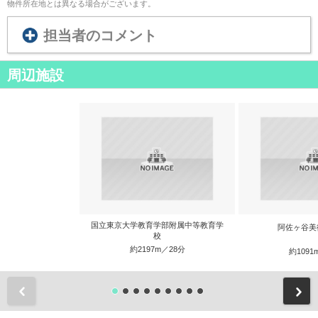
物件所在地とは異なる場合がございます。
担当者のコメント
周辺施設
国立東京大学教育学部附属中等教育学
阿佐ヶ谷美
校
約2197m／28分
約1091
前