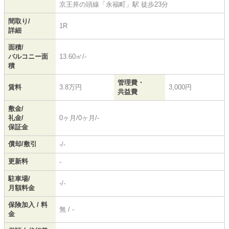
京王井の頭線
「
永福町
」駅 徒歩23分
間取り/
1R
詳細
面積/
バルコニー面
13.60㎡/-
積
管理費・
賃料
3.8万円
3,000円
共益費
敷金/
礼金/
0ヶ月/0ヶ月/-
保証金
償却/敷引
-/-
更新料
-
駐車場/
-/-
月額料金
保険加入 / 料
無 / -
金