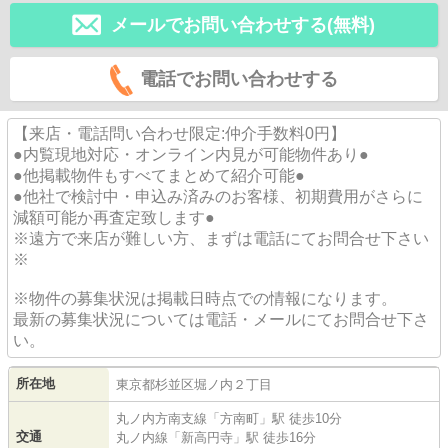
メールでお問い合わせする(無料)
電話でお問い合わせする
【来店・電話問い合わせ限定:仲介手数料0円】
●内覧現地対応・オンライン内見が可能物件あり●
●他掲載物件もすべてまとめて紹介可能●
●他社で検討中・申込み済みのお客様、初期費用がさらに
減額可能か再査定致します●
※遠方で来店が難しい方、まずは電話にてお問合せ下さい
※
※物件の募集状況は掲載日時点での情報になります。
最新の募集状況については電話・メールにてお問合せ下さ
い。
所在地
東京都
杉並区
堀ノ内
２丁目
丸ノ内方南支線
「
方南町
」駅 徒歩10分
交通
丸ノ内線
「
新高円寺
」駅 徒歩16分