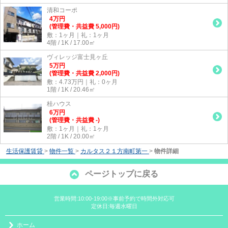
清和コーポ
4
万
円
(管理費・共益費 5,000円)
敷：1ヶ月｜礼：1ヶ月
4階 / 1K / 17.00㎡
ヴィレッジ富士見ヶ丘
5
万
円
(管理費・共益費 2,000円)
敷：4.73万円｜礼：0ヶ月
1階 / 1K / 20.46㎡
桂ハウス
6
万
円
(管理費・共益費 -)
敷：1ヶ月｜礼：1ヶ月
2階 / 1K / 20.00㎡
生活保護賃貸
>
物件一覧
>
カルタス２１方南町第一
>
物件詳細
ページトップに戻る
営業時間:10:00-19:00※事前予約で時間外対応可
定休日:毎週水曜日
ホーム