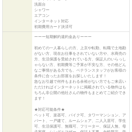
洗面台
シャワー
エアコン
インターネット対応
初期費用カード決済可
ーーー短期解約違約金ありーーー
初めての一人暮らしの方、上京や転勤、転職で土地勘
がない方、現在お仕事をされていない方や、水商売の
方、生活保護を受給されている方、保証人のいらっし
ゃらない方、初期費等ご予算が不安な方、その他どん
なご事情がある方でも、ベテランスタッフがお客様の
条件に合ったお部屋をお探しいたします！
急なお引越で何件もまわる余裕がない方でもご来店い
ただければインターネットに掲載されている物件はも
ちろん非公開の他社さんの物件もまとめてご紹介でき
ます！
★対応可能条件★
ペット可、楽器可、バイク可、タワーマンション、ア
パート、一戸建て、ルームシェア、二人入居可、学生
可、生活保護可、無職可、フリーター、保証人無、母
子家庭、シングルマザー、保証人不要、女性限定、学