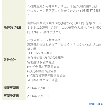
☆都内近郊から神奈川、埼玉、千葉のお部屋探しはハ
ウスガレージ新宿店にお任せください！03-5337-7888
☆
害虫駆除費:8,800円 鍵交換代:2万2,000円 緊急コール
条件(その他)
３６５:1,100円（月額） コスモ安心入居サポート:900
円（月額） 事務所使用可
ハウスガレージ新宿本店
東京都新宿区西新宿７丁目１６－４ コンシェルジュ高
橋７階
TEL:03-5337-7888
東京都知事 (2) 第102155号
取扱会社
宅地建物取引業免許
(公社)全日本不動産協会
(公社)不動産保証協会
(社)東京都不動産関連業協会
全日本不動産政治連盟
情報更新日
2026年08月03日
更新予定日
2026年08月10日
情報の見方