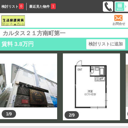
0
1
検討リスト
最近見た物件
お問合せ
カルタス２１方南町第一
賃料
3.8
万円
検討リストに追加
1/9
2/9