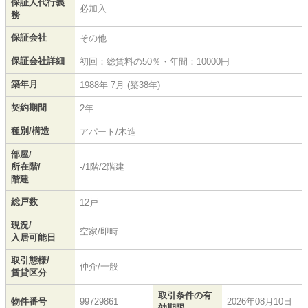
保証人代行義
必加入
務
保証会社
その他
保証会社詳細
初回：総賃料の50％・年間：10000円
築年月
1988年 7月 (築38年)
契約期間
2年
種別/構造
アパート/木造
部屋/
所在階/
-/1階/2階建
階建
総戸数
12戸
現況/
空家/即時
入居可能日
取引態様/
仲介/一般
賃貸区分
取引条件の有
物件番号
99729861
2026年08月10日
効期限