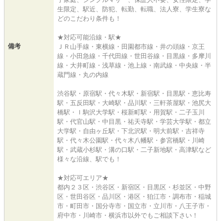
生限定、駅近、防犯、転勤、転職、法人寮、学生寮な
どのこだわり条件も！
★対応可能沿線・駅★
備考
ＪＲ山手線・東横線・田園都市線・井の頭線・京王
線・小田急線・千代田線・世田谷線・目黒線・多摩川
線・大井町線・浅草線・池上線・南武線・中央線・半
蔵門線・丸の内線
渋谷駅・原宿駅・代々木駅・新宿駅・目黒駅・恵比寿
駅・五反田駅・大崎駅・品川駅・三軒茶屋駅・池尻大
橋駅・ｌ駒沢大学駅・桜新町駅・用賀駅・二子玉川
駅・代官山駅・中目黒・祐天寺駅・学芸大学駅・都立
大学駅・自由ヶ丘駅・下北沢駅・明大前駅・吉祥寺
駅・代々木公園駅・代々木八幡駅・参宮橋駅・川崎
駅・武蔵小杉駅・溝の口駅・二子新地駅・高津駅など
様々な沿線、駅でも！
★対応可エリア★
都内２３区・渋谷区・新宿区・目黒区・杉並区・中野
区・世田谷区・品川区・港区・狛江市・調布市・稲城
市・町田市・国分寺市・国立市・立川市・八王子市・
府中市・川崎市・横浜市以外でもご相談下さい！