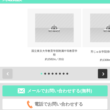
国立東京大学教育学部附属中等教育学
芳じゅ女学院情
校
約1582m／20分
約1308
前
メールでお問い合わせする(無料)
電話でお問い合わせする