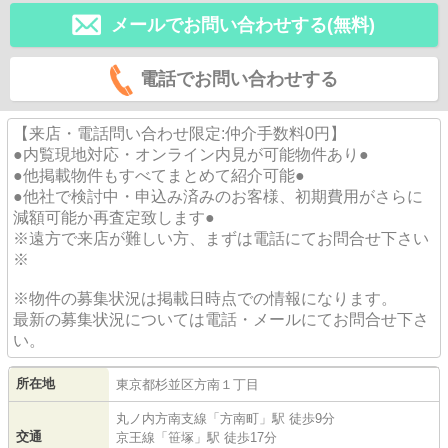
メールでお問い合わせする(無料)
電話でお問い合わせする
【来店・電話問い合わせ限定:仲介手数料0円】
●内覧現地対応・オンライン内見が可能物件あり●
●他掲載物件もすべてまとめて紹介可能●
●他社で検討中・申込み済みのお客様、初期費用がさらに
減額可能か再査定致します●
※遠方で来店が難しい方、まずは電話にてお問合せ下さい
※
※物件の募集状況は掲載日時点での情報になります。
最新の募集状況については電話・メールにてお問合せ下さ
い。
所在地
東京都
杉並区
方南
１丁目
丸ノ内方南支線
「
方南町
」駅 徒歩9分
交通
京王線
「
笹塚
」駅 徒歩17分