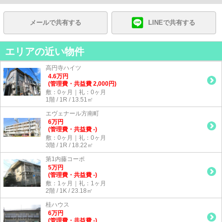
メールで共有する
LINEで共有する
エリアの近い物件
高円寺ハイツ
4.6
万
円
(管理費・共益費 2,000円)
敷：0ヶ月｜礼：0ヶ月
1階 / 1R / 13.51㎡
エヴェナール方南町
6
万
円
(管理費・共益費 -)
敷：0ヶ月｜礼：0ヶ月
3階 / 1R / 18.22㎡
第1内藤コーポ
5
万
円
(管理費・共益費 -)
敷：1ヶ月｜礼：1ヶ月
2階 / 1K / 23.18㎡
桂ハウス
6
万
円
(管理費・共益費 -)