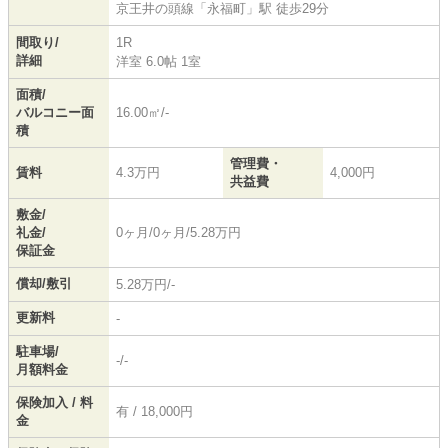
京王井の頭線
「
永福町
」駅 徒歩29分
間取り/
1R
詳細
洋室 6.0帖 1室
面積/
バルコニー面
16.00㎡/-
積
管理費・
賃料
4.3万円
4,000円
共益費
敷金/
礼金/
0ヶ月/0ヶ月/5.28万円
保証金
償却/敷引
5.28万円/-
更新料
-
駐車場/
-/-
月額料金
保険加入 / 料
有 / 18,000円
金