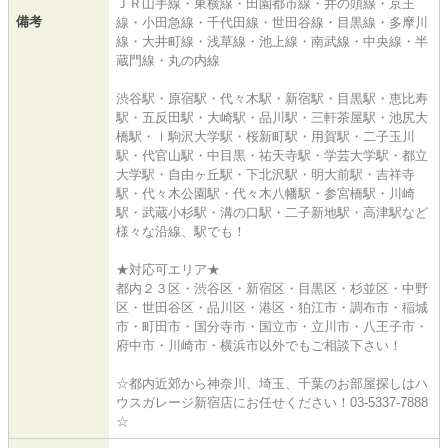
ＪＲ山手線・東横線・田園都市線・井の頭線・京王
備考
線・小田急線・千代田線・世田谷線・目黒線・多摩川
線・大井町線・浅草線・池上線・南武線・中央線・半
蔵門線・丸の内線
渋谷駅・原宿駅・代々木駅・新宿駅・目黒駅・恵比寿
駅・五反田駅・大崎駅・品川駅・三軒茶屋駅・池尻大
橋駅・ｌ駒沢大学駅・桜新町駅・用賀駅・二子玉川
駅・代官山駅・中目黒・祐天寺駅・学芸大学駅・都立
大学駅・自由ヶ丘駅・下北沢駅・明大前駅・吉祥寺
駅・代々木公園駅・代々木八幡駅・参宮橋駅・川崎
駅・武蔵小杉駅・溝の口駅・二子新地駅・高津駅など
様々な沿線、駅でも！
★対応可エリア★
都内２３区・渋谷区・新宿区・目黒区・杉並区・中野
区・世田谷区・品川区・港区・狛江市・調布市・稲城
市・町田市・国分寺市・国立市・立川市・八王子市・
府中市・川崎市・横浜市以外でもご相談下さい！
☆都内近郊から神奈川、埼玉、千葉のお部屋探しはハ
ウスガレージ新宿店にお任せください！03-5337-7888
☆