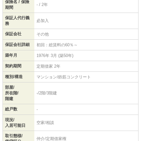
保険名 / 保険
- / 2年
期間
保証人代行義
必加入
務
保証会社
その他
保証会社詳細
初回：総賃料の60％～
築年月
1976年 3月 (築50年)
契約期間
定期借家 2年
種別/構造
マンション/鉄筋コンクリート
部屋/
所在階/
-/2階/3階建
階建
総戸数
-
現況/
空家/相談
入居可能日
取引態様/
仲介/定期借家権