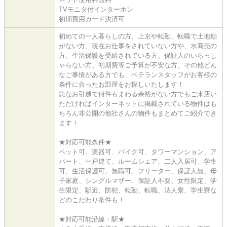
TVモニタ付インターホン
初期費用カード決済可
初めての一人暮らしの方、上京や転勤、転職で土地勘
がない方、現在お仕事をされていない方や、水商売の
方、生活保護を受給されている方、保証人のいらっし
ゃらない方、初期費等ご予算が不安な方、その他どん
なご事情がある方でも、ベテランスタッフがお客様の
条件に合ったお部屋をお探しいたします！
急なお引越で何件もまわる余裕がない方でもご来店い
ただければインターネットに掲載されている物件はも
ちろん非公開の他社さんの物件もまとめてご紹介でき
ます！
★対応可能条件★
ペット可、楽器可、バイク可、タワーマンション、ア
パート、一戸建て、ルームシェア、二人入居可、学生
可、生活保護可、無職可、フリーター、保証人無、母
子家庭、シングルマザー、保証人不要、女性限定、学
生限定、駅近、防犯、転勤、転職、法人寮、学生寮な
どのこだわり条件も！
★対応可能沿線・駅★