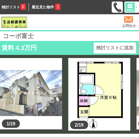
0
1
検討リスト
最近見た物件
お問合せ
コーポ富士
賃料
4.3
万円
検討リストに追加
1/19
2/19