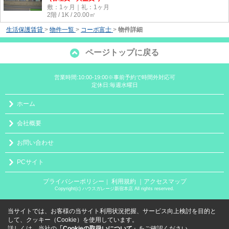
敷：1ヶ月｜礼：1ヶ月
2階 / 1K / 20.00㎡
生活保護賃貸
>
物件一覧
>
コーポ富士
>
物件詳細
ページトップに戻る
営業時間:10:00-19:00※事前予約で時間外対応可
定休日:毎週水曜日
ホーム
会社概要
お問い合わせ
PCサイト
プライバシーポリシー
利用規約
｜アクセスマップ
｜
Copyright(c) ハウスガレージ新宿本店 All rights reserved.
当サイトでは、お客様の当サイト利用状況把握、サービス向上検討を目的と
して、クッキー（Cookie）を使用しています。
詳しくは、当社の
「Cookieの取扱いについて」
をご確認ください。