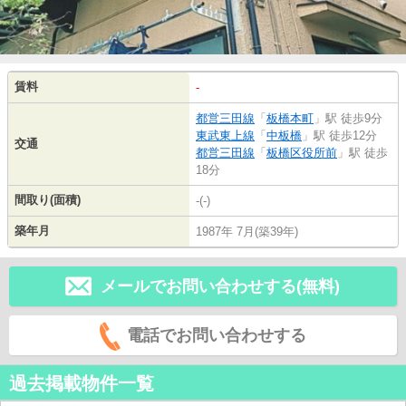
賃料
-
都営三田線
「
板橋本町
」駅 徒歩9分
東武東上線
「
中板橋
」駅 徒歩12分
交通
都営三田線
「
板橋区役所前
」駅 徒歩
18分
間取り(面積)
-(-)
築年月
1987年 7月(築39年)
メールでお問い合わせする(無料)
電話でお問い合わせする
過去掲載物件一覧