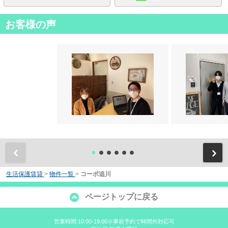
お客様の声
前
生活保護賃貸
>
物件一覧
>
コーポ追川
ページトップに戻る
営業時間:10:00-19:00※事前予約で時間外対応可