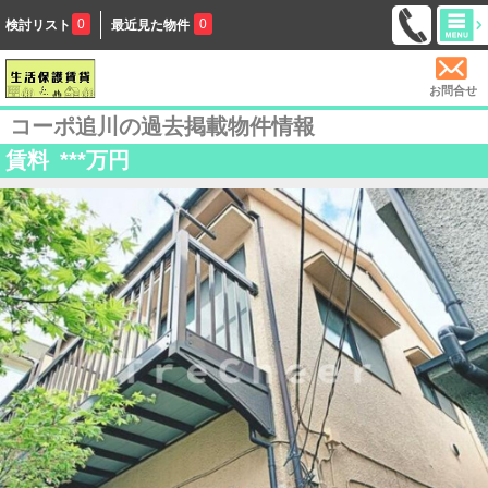
0
0
検討リスト
最近見た物件
お問合せ
コーポ追川の過去掲載物件情報
賃料
***
万円