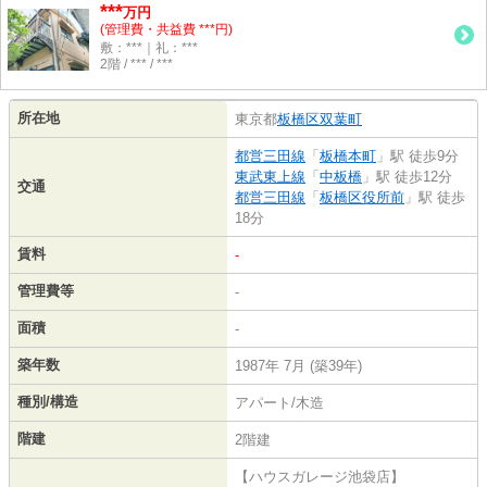
***
万円
(管理費・共益費 ***円)
敷：***｜礼：***
2階 / *** / ***
所在地
東京都
板橋区
双葉町
都営三田線
「
板橋本町
」駅 徒歩9分
東武東上線
「
中板橋
」駅 徒歩12分
交通
都営三田線
「
板橋区役所前
」駅 徒歩
18分
賃料
-
管理費等
-
面積
-
築年数
1987年 7月 (築39年)
種別/構造
アパート/木造
階建
2階建
【ハウスガレージ池袋店】