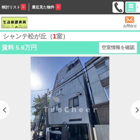
0
0
検討リスト
最近見た物件
お問合せ
シャンテ松が丘（
1
室）
賃料
5.6万円
空室情報を確認