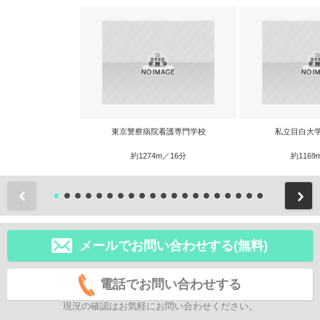
東京警察病院看護専門学校
私立目白大
約1274m／16分
約1169
前
メールでお問い合わせする(無料)
電話でお問い合わせする
現況の確認はお気軽にお問い合わせください。