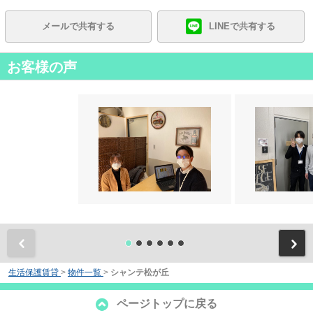
メールで共有する
LINEで共有する
お客様の声
前
生活保護賃貸
>
物件一覧
>
シャンテ松が丘
ページトップに戻る