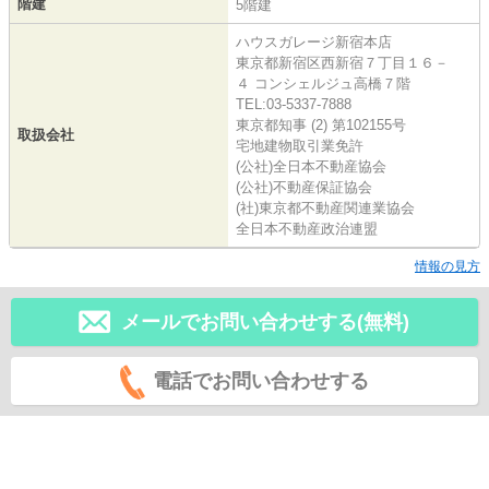
階建
5階建
ハウスガレージ新宿本店
東京都新宿区西新宿７丁目１６－
４ コンシェルジュ高橋７階
TEL:03-5337-7888
東京都知事 (2) 第102155号
取扱会社
宅地建物取引業免許
(公社)全日本不動産協会
(公社)不動産保証協会
(社)東京都不動産関連業協会
全日本不動産政治連盟
情報の見方
メールでお問い合わせする(無料)
電話でお問い合わせする