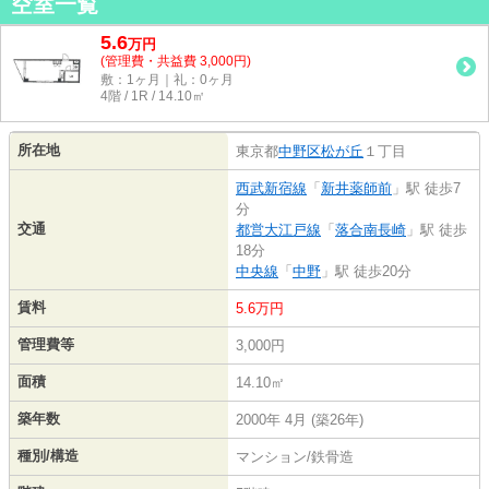
空室一覧
5.6
万
円
(管理費・共益費 3,000円)
敷：1ヶ月｜礼：0ヶ月
4階 / 1R / 14.10㎡
所在地
東京都
中野区
松が丘
１丁目
西武新宿線
「
新井薬師前
」駅 徒歩7
分
交通
都営大江戸線
「
落合南長崎
」駅 徒歩
18分
中央線
「
中野
」駅 徒歩20分
賃料
5.6万円
管理費等
3,000円
面積
14.10㎡
築年数
2000年 4月 (築26年)
種別/構造
マンション/鉄骨造