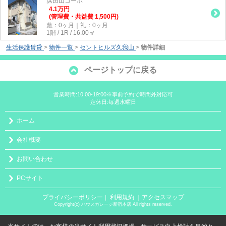
浜田山コーポ
4.1
万
円
(管理費・共益費 1,500円)
敷：0ヶ月｜礼：0ヶ月
1階 / 1R / 16.00㎡
生活保護賃貸
>
物件一覧
>
セントヒルズ久我山
>
物件詳細
ページトップに戻る
営業時間:10:00-19:00※事前予約で時間外対応可
定休日:毎週水曜日
ホーム
会社概要
お問い合わせ
PCサイト
プライバシーポリシー
利用規約
｜アクセスマップ
｜
Copyright(c) ハウスガレージ新宿本店 All rights reserved.