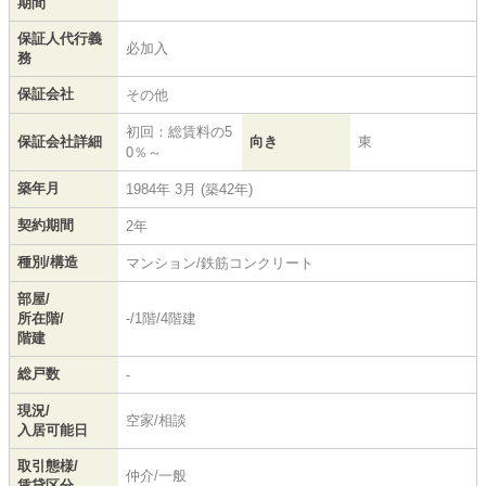
期間
保証人代行義
必加入
務
保証会社
その他
初回：総賃料の5
保証会社詳細
向き
東
0％～
築年月
1984年 3月 (築42年)
契約期間
2年
種別/構造
マンション/鉄筋コンクリート
部屋/
所在階/
-/1階/4階建
階建
総戸数
-
現況/
空家/相談
入居可能日
取引態様/
仲介/一般
賃貸区分