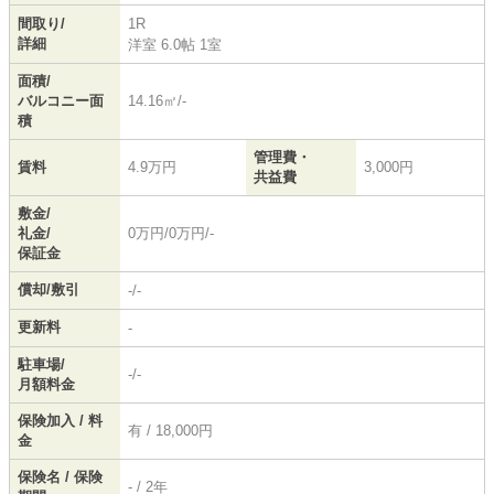
間取り/
1R
詳細
洋室 6.0帖 1室
面積/
バルコニー面
14.16㎡/-
積
管理費・
賃料
4.9万円
3,000円
共益費
敷金/
礼金/
0万円/0万円/-
保証金
償却/敷引
-/-
更新料
-
駐車場/
-/-
月額料金
保険加入 / 料
有 / 18,000円
金
保険名 / 保険
- / 2年