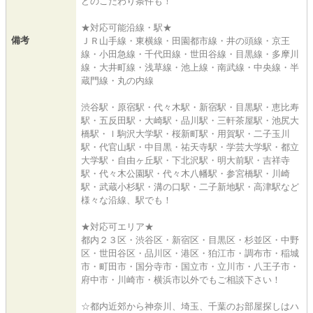
どのこだわり条件も！
★対応可能沿線・駅★
備考
ＪＲ山手線・東横線・田園都市線・井の頭線・京王
線・小田急線・千代田線・世田谷線・目黒線・多摩川
線・大井町線・浅草線・池上線・南武線・中央線・半
蔵門線・丸の内線
渋谷駅・原宿駅・代々木駅・新宿駅・目黒駅・恵比寿
駅・五反田駅・大崎駅・品川駅・三軒茶屋駅・池尻大
橋駅・ｌ駒沢大学駅・桜新町駅・用賀駅・二子玉川
駅・代官山駅・中目黒・祐天寺駅・学芸大学駅・都立
大学駅・自由ヶ丘駅・下北沢駅・明大前駅・吉祥寺
駅・代々木公園駅・代々木八幡駅・参宮橋駅・川崎
駅・武蔵小杉駅・溝の口駅・二子新地駅・高津駅など
様々な沿線、駅でも！
★対応可エリア★
都内２３区・渋谷区・新宿区・目黒区・杉並区・中野
区・世田谷区・品川区・港区・狛江市・調布市・稲城
市・町田市・国分寺市・国立市・立川市・八王子市・
府中市・川崎市・横浜市以外でもご相談下さい！
☆都内近郊から神奈川、埼玉、千葉のお部屋探しはハ