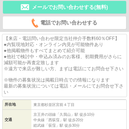
メールでお問い合わせする(無料)
電話でお問い合わせする
【来店・電話問い合わせ限定当社仲介手数料60％OFF】
●内覧現地対応・オンライン内見が可能物件あり
●他掲載物件もすべてまとめて紹介可能
●他社で検討中・申込み済みのお客様、初期費用がさらに
減額可能か再査定致します
※遠方で来店が難しい方、まずは電話にてお問合せ下さい
※物件の募集状況は掲載日時点での情報になります
最新の募集状況については電話・メールにてお問合せ下さ
い
所在地
東京都
杉並区
宮前
４丁目
京王井の頭線
「
久我山
」駅 徒歩10分
交通
中央線
「
西荻窪
」駅 徒歩20分
総武線
「
荻窪
」駅 徒歩30分