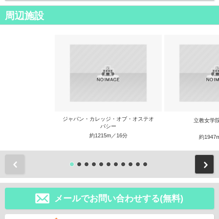
周辺施設
ジャパン・カレッジ・オブ・オステオ
立教女学
パシー
約1215m／16分
約1947
前
メールでお問い合わせする(無料)