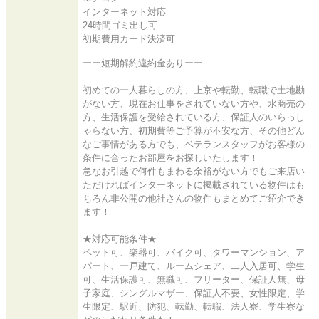
インターネット対応
24時間ゴミ出し可
初期費用カード決済可
ーー短期解約違約金ありーー
初めての一人暮らしの方、上京や転勤、転職で土地勘
がない方、現在お仕事をされていない方や、水商売の
方、生活保護を受給されている方、保証人のいらっし
ゃらない方、初期費等ご予算が不安な方、その他どん
なご事情がある方でも、ベテランスタッフがお客様の
条件に合ったお部屋をお探しいたします！
急なお引越で何件もまわる余裕がない方でもご来店い
ただければインターネットに掲載されている物件はも
ちろん非公開の他社さんの物件もまとめてご紹介でき
ます！
★対応可能条件★
ペット可、楽器可、バイク可、タワーマンション、ア
パート、一戸建て、ルームシェア、二人入居可、学生
可、生活保護可、無職可、フリーター、保証人無、母
子家庭、シングルマザー、保証人不要、女性限定、学
生限定、駅近、防犯、転勤、転職、法人寮、学生寮な