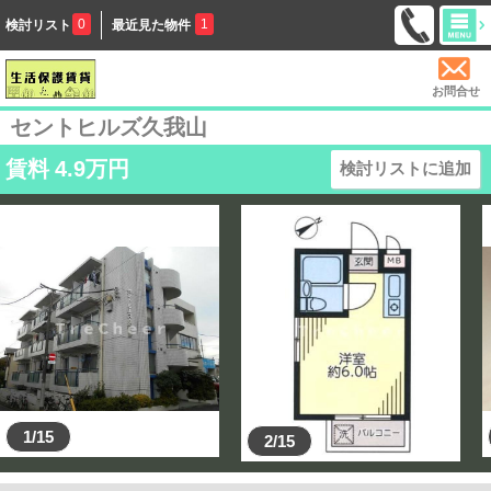
0
1
検討リスト
最近見た物件
お問合せ
セントヒルズ久我山
賃料
4.9
万円
検討リストに追加
1/15
2/15