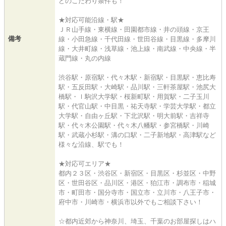
どのこだわり条件も！
★対応可能沿線・駅★
ＪＲ山手線・東横線・田園都市線・井の頭線・京王
備考
線・小田急線・千代田線・世田谷線・目黒線・多摩川
線・大井町線・浅草線・池上線・南武線・中央線・半
蔵門線・丸の内線
渋谷駅・原宿駅・代々木駅・新宿駅・目黒駅・恵比寿
駅・五反田駅・大崎駅・品川駅・三軒茶屋駅・池尻大
橋駅・ｌ駒沢大学駅・桜新町駅・用賀駅・二子玉川
駅・代官山駅・中目黒・祐天寺駅・学芸大学駅・都立
大学駅・自由ヶ丘駅・下北沢駅・明大前駅・吉祥寺
駅・代々木公園駅・代々木八幡駅・参宮橋駅・川崎
駅・武蔵小杉駅・溝の口駅・二子新地駅・高津駅など
様々な沿線、駅でも！
★対応可エリア★
都内２３区・渋谷区・新宿区・目黒区・杉並区・中野
区・世田谷区・品川区・港区・狛江市・調布市・稲城
市・町田市・国分寺市・国立市・立川市・八王子市・
府中市・川崎市・横浜市以外でもご相談下さい！
☆都内近郊から神奈川、埼玉、千葉のお部屋探しはハ