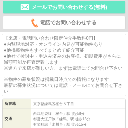
メールでお問い合わせする(無料)
電話でお問い合わせする
【来店・電話問い合わせ限定仲介手数料0円】
●内覧現地対応・オンライン内見が可能物件あり
●他掲載物件もすべてまとめて紹介可能
●他社で検討中・申込み済みのお客様、初期費用がさらに
減額可能か再査定致します
※遠方で来店が難しい方、まずは電話にてお問合せ下さい
※物件の募集状況は掲載日時点での情報になります
最新の募集状況については電話・メールにてお問合せ下さ
い
所在地
東京都
練馬区
桜台
５丁目
西武池袋線
「
桜台
」駅 徒歩8分
交通
都営大江戸線
「
練馬
」駅 徒歩13分
有楽町線
「
氷川台
」駅 徒歩15分