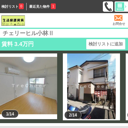
0
1
検討リスト
最近見た物件
お問合せ
チェリーヒル小林Ⅱ
賃料
3.4
万円
検討リストに追加
1/14
2/14