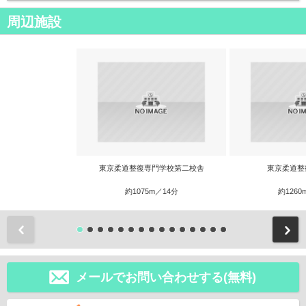
周辺施設
東京柔道整復専門学校第二校舎
東京柔道整
約1075m／14分
約1260
前
メールでお問い合わせする(無料)