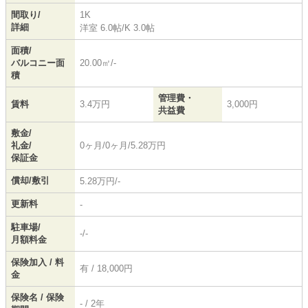
間取り/
1K
詳細
洋室 6.0帖
/
K 3.0帖
面積/
バルコニー面
20.00㎡/-
積
管理費・
賃料
3.4万円
3,000円
共益費
敷金/
礼金/
0ヶ月/0ヶ月/5.28万円
保証金
償却/敷引
5.28万円/-
更新料
-
駐車場/
-/-
月額料金
保険加入 / 料
有 / 18,000円
金
保険名 / 保険
- / 2年