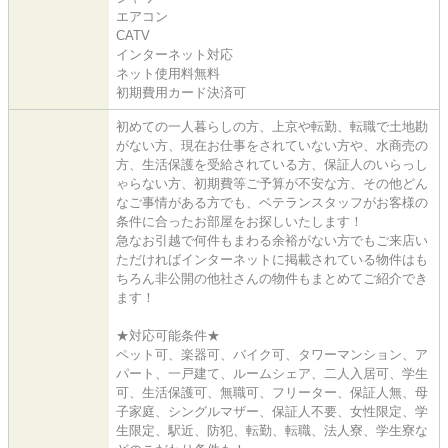
エアコン
CATV
インターネット対応
ネット使用料無料
初期費用カード決済可
初めての一人暮らしの方、上京や転勤、転職で土地勘
がない方、現在お仕事をされていない方や、水商売の
方、生活保護を受給されている方、保証人のいらっし
ゃらない方、初期費等ご予算が不安な方、その他どん
なご事情がある方でも、ベテランスタッフがお客様の
条件に合ったお部屋をお探しいたします！
急なお引越で何件もまわる余裕がない方でもご来店い
ただければインターネットに掲載されている物件はも
ちろん非公開の他社さんの物件もまとめてご紹介でき
ます！
★対応可能条件★
ペット可、楽器可、バイク可、タワーマンション、ア
パート、一戸建て、ルームシェア、二人入居可、学生
可、生活保護可、無職可、フリーター、保証人無、母
子家庭、シングルマザー、保証人不要、女性限定、学
生限定、駅近、防犯、転勤、転職、法人寮、学生寮な