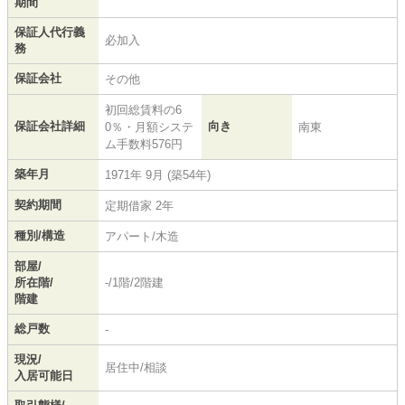
期間
保証人代行義
必加入
務
保証会社
その他
初回総賃料の6
保証会社詳細
向き
0％・月額システ
南東
ム手数料576円
築年月
1971年 9月 (築54年)
契約期間
定期借家 2年
種別/構造
アパート/木造
部屋/
所在階/
-/1階/2階建
階建
総戸数
-
現況/
居住中/相談
入居可能日