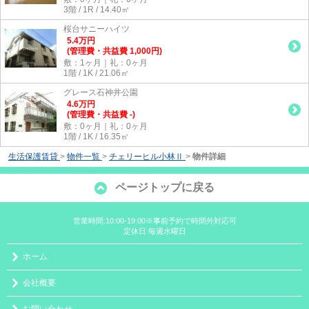
3階 / 1R / 14.40㎡
桜台サニーハイツ
5.4
万
円
(管理費・共益費 1,000円)
敷：1ヶ月｜礼：0ヶ月
1階 / 1K / 21.06㎡
グレース石神井公園
4.6
万
円
(管理費・共益費 -)
敷：0ヶ月｜礼：0ヶ月
1階 / 1K / 16.35㎡
生活保護賃貸
>
物件一覧
>
チェリーヒル小林Ⅱ
>
物件詳細
ページトップに戻る
営業時間:10:00-19:00※事前予約で時間外対応可
定休日:毎週水曜日
ホーム
会社概要
お問い合わせ