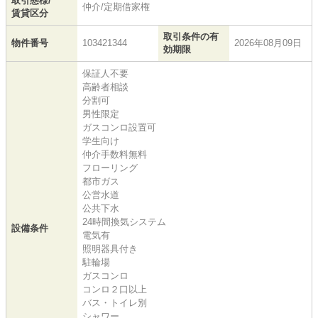
取引態様/
仲介/定期借家権
賃貸区分
取引条件の有
物件番号
103421344
2026年08月09日
効期限
保証人不要
高齢者相談
分割可
男性限定
ガスコンロ設置可
学生向け
仲介手数料無料
フローリング
都市ガス
公営水道
公共下水
24時間換気システム
設備条件
電気有
照明器具付き
駐輪場
ガスコンロ
コンロ２口以上
バス・トイレ別
シャワー