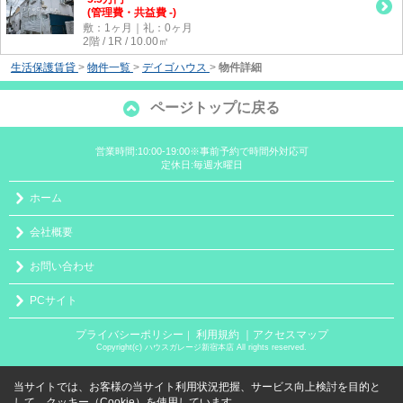
(管理費・共益費 -)
敷：1ヶ月｜礼：0ヶ月
2階 / 1R / 10.00㎡
生活保護賃貸
>
物件一覧
>
デイゴハウス
>
物件詳細
ページトップに戻る
営業時間:10:00-19:00※事前予約で時間外対応可
定休日:毎週水曜日
ホーム
会社概要
お問い合わせ
PCサイト
プライバシーポリシー
利用規約
｜アクセスマップ
｜
Copyright(c) ハウスガレージ新宿本店 All rights reserved.
当サイトでは、お客様の当サイト利用状況把握、サービス向上検討を目的と
して、クッキー（Cookie）を使用しています。