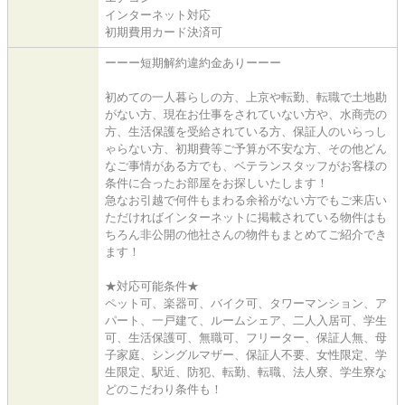
インターネット対応
初期費用カード決済可
ーーー短期解約違約金ありーーー
初めての一人暮らしの方、上京や転勤、転職で土地勘
がない方、現在お仕事をされていない方や、水商売の
方、生活保護を受給されている方、保証人のいらっし
ゃらない方、初期費等ご予算が不安な方、その他どん
なご事情がある方でも、ベテランスタッフがお客様の
条件に合ったお部屋をお探しいたします！
急なお引越で何件もまわる余裕がない方でもご来店い
ただければインターネットに掲載されている物件はも
ちろん非公開の他社さんの物件もまとめてご紹介でき
ます！
★対応可能条件★
ペット可、楽器可、バイク可、タワーマンション、ア
パート、一戸建て、ルームシェア、二人入居可、学生
可、生活保護可、無職可、フリーター、保証人無、母
子家庭、シングルマザー、保証人不要、女性限定、学
生限定、駅近、防犯、転勤、転職、法人寮、学生寮な
どのこだわり条件も！