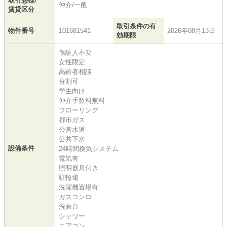
取引態様/
仲介/一般
賃貸区分
取引条件の有
物件番号
101681541
2026年08月13日
効期限
保証人不要
女性限定
高齢者相談
分割可
学生向け
仲介手数料無料
フローリング
都市ガス
公営水道
公共下水
設備条件
24時間換気システム
電気有
照明器具付き
駐輪場
洗濯機置場有
ガスコンロ
洗面台
シャワー
エアコン