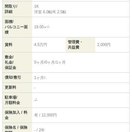
間取り/
1K
詳細
洋室 6.0帖
/
K 2.5帖
面積/
バルコニー面
19.00㎡/-
積
管理費・
賃料
4.5万円
2,000円
共益費
敷金/
礼金/
0ヶ月/0ヶ月/1ヶ月
保証金
償却/敷引
1ヶ月/-
更新料
-
駐車場/
-/-
月額料金
保険加入 / 料
有 / 12,000円
金
保険名 / 保険
- / 2年