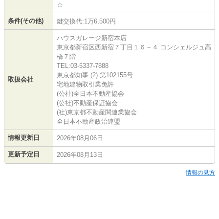
☆
条件(その他)
鍵交換代:1万6,500円
ハウスガレージ新宿本店
東京都新宿区西新宿７丁目１６－４ コンシェルジュ高
橋７階
TEL:03-5337-7888
東京都知事 (2) 第102155号
取扱会社
宅地建物取引業免許
(公社)全日本不動産協会
(公社)不動産保証協会
(社)東京都不動産関連業協会
全日本不動産政治連盟
情報更新日
2026年08月06日
更新予定日
2026年08月13日
情報の見方