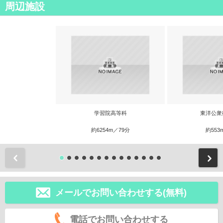
周辺施設
学習院高等科
東洋公衆
約6254m／79分
約553
前
メールでお問い合わせする(無料)
電話でお問い合わせする