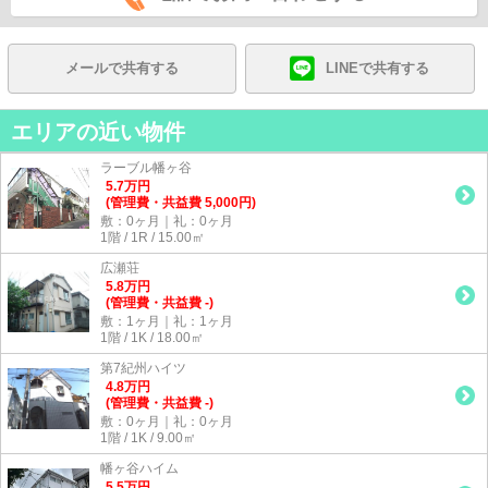
メールで共有する
LINEで共有する
エリアの近い物件
ラーブル幡ヶ谷
5.7
万
円
(管理費・共益費 5,000円)
敷：0ヶ月｜礼：0ヶ月
1階 / 1R / 15.00㎡
広瀬荘
5.8
万
円
(管理費・共益費 -)
敷：1ヶ月｜礼：1ヶ月
1階 / 1K / 18.00㎡
第7紀州ハイツ
4.8
万
円
(管理費・共益費 -)
敷：0ヶ月｜礼：0ヶ月
1階 / 1K / 9.00㎡
幡ヶ谷ハイム
5.5
万
円