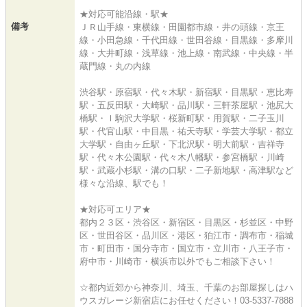
★対応可能沿線・駅★
備考
ＪＲ山手線・東横線・田園都市線・井の頭線・京王
線・小田急線・千代田線・世田谷線・目黒線・多摩川
線・大井町線・浅草線・池上線・南武線・中央線・半
蔵門線・丸の内線
渋谷駅・原宿駅・代々木駅・新宿駅・目黒駅・恵比寿
駅・五反田駅・大崎駅・品川駅・三軒茶屋駅・池尻大
橋駅・ｌ駒沢大学駅・桜新町駅・用賀駅・二子玉川
駅・代官山駅・中目黒・祐天寺駅・学芸大学駅・都立
大学駅・自由ヶ丘駅・下北沢駅・明大前駅・吉祥寺
駅・代々木公園駅・代々木八幡駅・参宮橋駅・川崎
駅・武蔵小杉駅・溝の口駅・二子新地駅・高津駅など
様々な沿線、駅でも！
★対応可エリア★
都内２３区・渋谷区・新宿区・目黒区・杉並区・中野
区・世田谷区・品川区・港区・狛江市・調布市・稲城
市・町田市・国分寺市・国立市・立川市・八王子市・
府中市・川崎市・横浜市以外でもご相談下さい！
☆都内近郊から神奈川、埼玉、千葉のお部屋探しはハ
ウスガレージ新宿店にお任せください！03-5337-7888