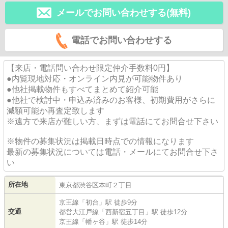
メールでお問い合わせする(無料)
電話でお問い合わせする
【来店・電話問い合わせ限定仲介手数料0円】
●内覧現地対応・オンライン内見が可能物件あり
●他社掲載物件もすべてまとめて紹介可能
●他社で検討中・申込み済みのお客様、初期費用がさらに
減額可能か再査定致します
※遠方で来店が難しい方、まずは電話にてお問合せ下さい
※物件の募集状況は掲載日時点での情報になります
最新の募集状況については電話・メールにてお問合せ下さ
い
所在地
東京都
渋谷区
本町
２丁目
京王線
「
初台
」駅 徒歩9分
交通
都営大江戸線
「
西新宿五丁目
」駅 徒歩12分
京王線
「
幡ヶ谷
」駅 徒歩14分