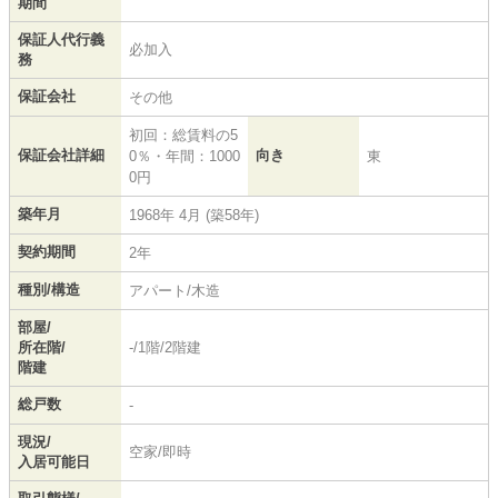
期間
保証人代行義
必加入
務
保証会社
その他
初回：総賃料の5
保証会社詳細
向き
0％・年間：1000
東
0円
築年月
1968年 4月 (築58年)
契約期間
2年
種別/構造
アパート/木造
部屋/
所在階/
-/1階/2階建
階建
総戸数
-
現況/
空家/即時
入居可能日