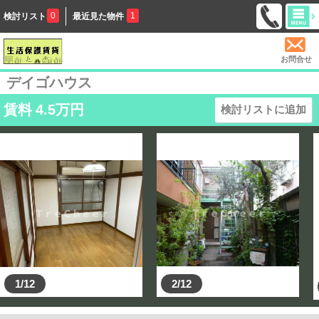
0
1
検討リスト
最近見た物件
お問合せ
デイゴハウス
賃料
4.5
万円
検討リストに追加
1/12
2/12