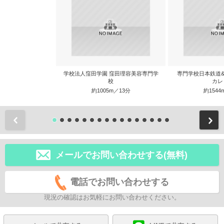
学校法人窪田学園 窪田理容美容専門学
専門学校日本鉄道
校
カレ
約1005m／13分
約1544
前
メールでお問い合わせする(無料)
電話でお問い合わせする
現況の確認はお気軽にお問い合わせください。