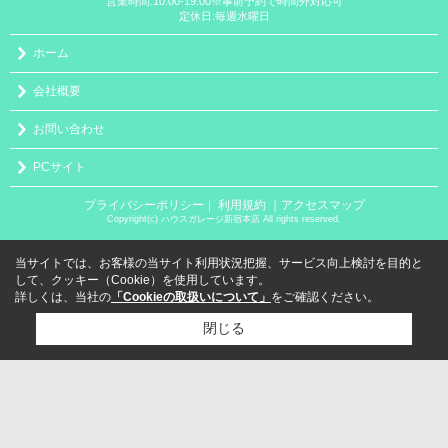
営業時間:10:00-19:00※事前予約で時間外対応可
定休日:毎週水曜日
ホーム
会社概要
お問い合わせ
PCサイト
プライバシーポリシー
利用規約
｜アクセスマップ
｜
Copyright(c) ハウスガレージ新宿本店 All rights reserved.
当サイトでは、お客様の当サイト利用状況把握、サービス向上検討を目的と
して、クッキー（Cookie）を使用しています。
詳しくは、当社の
「Cookieの取扱いについて」
をご確認ください。
閉じる