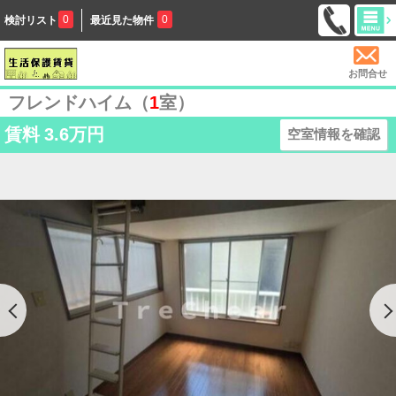
0
0
検討リスト
最近見た物件
お問合せ
フレンドハイム（
1
室）
賃料
3.6万円
空室情報を確認