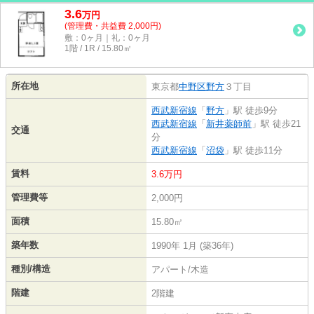
3.6
万
円
(管理費・共益費 2,000円)
敷：0ヶ月｜礼：0ヶ月
1階 / 1R / 15.80㎡
所在地
東京都
中野区
野方
３丁目
西武新宿線
「
野方
」駅 徒歩9分
西武新宿線
「
新井薬師前
」駅 徒歩21
交通
分
西武新宿線
「
沼袋
」駅 徒歩11分
賃料
3.6万円
管理費等
2,000円
面積
15.80㎡
築年数
1990年 1月 (築36年)
種別/構造
アパート/木造
階建
2階建