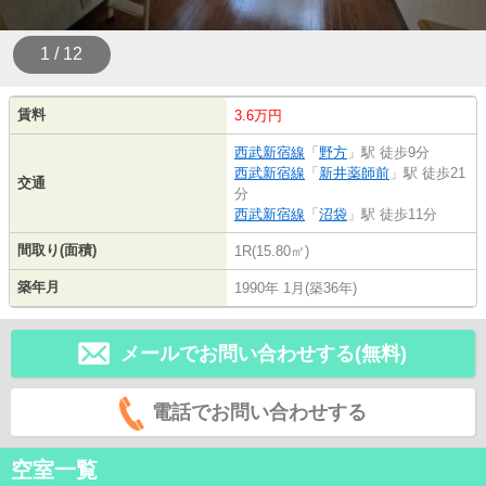
1 / 12
賃料
3.6万円
西武新宿線
「
野方
」駅 徒歩9分
西武新宿線
「
新井薬師前
」駅 徒歩21
交通
分
西武新宿線
「
沼袋
」駅 徒歩11分
間取り(面積)
1R(15.80㎡)
築年月
1990年 1月(築36年)
メールでお問い合わせする(無料)
電話でお問い合わせする
空室一覧