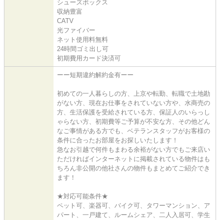
シューズボックス
収納豊富
CATV
光ファイバー
ネット使用料無料
24時間ゴミ出し可
初期費用カード決済可
ーー短期違約解約金有ーー
初めての一人暮らしの方、上京や転勤、転職で土地勘
がない方、現在お仕事をされていない方や、水商売の
方、生活保護を受給されている方、保証人のいらっし
ゃらない方、初期費等ご予算が不安な方、その他どん
なご事情がある方でも、ベテランスタッフがお客様の
条件に合ったお部屋をお探しいたします！
急なお引越で何件もまわる余裕がない方でもご来店い
ただければインターネットに掲載されている物件はも
ちろん非公開の他社さんの物件もまとめてご紹介でき
ます！
★対応可能条件★
ペット可、楽器可、バイク可、タワーマンション、ア
パート、一戸建て、ルームシェア、二人入居可、学生