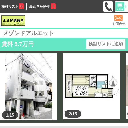
0
1
検討リスト
最近見た物件
お問合せ
メゾンドアルエット
賃料
5.7
万円
検討リストに追加
2/15
1/15