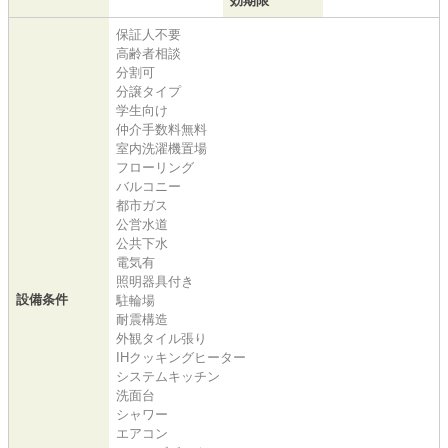
効期限
保証人不要
高齢者相談
分割可
分譲タイプ
学生向け
仲介手数料無料
室内洗濯機置場
フローリング
バルコニー
都市ガス
公営水道
公共下水
電気有
照明器具付き
設備条件
駐輪場
耐震構造
外観タイル張り
IHクッキングヒーター
システムキッチン
洗面台
シャワー
エアコン