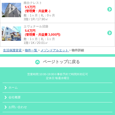
南台クレスト
5.5
万
円
(管理費・共益費 -)
敷：1ヶ月｜礼：0ヶ月
3階 / 1R / 17.90㎡
エヴェナール沼袋
5.6
万
円
(管理費・共益費 3,000円)
敷：1ヶ月｜礼：1ヶ月
1階 / 1K / 20.01㎡
生活保護賃貸
>
物件一覧
>
メゾンドアルエット
>
物件詳細
ページトップに戻る
営業時間:10:00-19:00※事前予約で時間外対応可
定休日:毎週水曜日
ホーム
会社概要
お問い合わせ