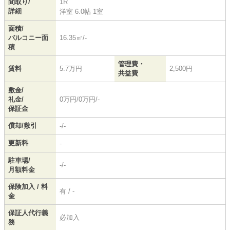
間取り/
1R
詳細
洋室 6.0帖 1室
面積/
バルコニー面
16.35㎡/-
積
管理費・
賃料
5.7万円
2,500円
共益費
敷金/
礼金/
0万円/0万円/-
保証金
償却/敷引
-/-
更新料
-
駐車場/
-/-
月額料金
保険加入 / 料
有 / -
金
保証人代行義
必加入
務