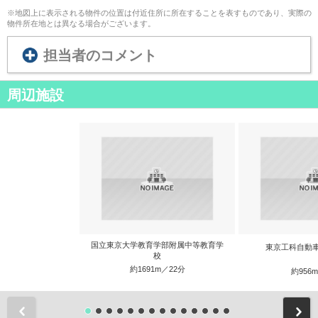
※地図上に表示される物件の位置は付近住所に所在することを表すものであり、実際の
物件所在地とは異なる場合がございます。
担当者のコメント
周辺施設
国立東京大学教育学部附属中等教育学
東京工科自動
校
約1691m／22分
約956
前