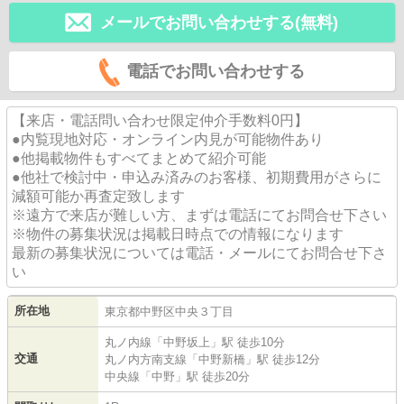
メールでお問い合わせする(無料)
電話でお問い合わせする
【来店・電話問い合わせ限定仲介手数料0円】
●内覧現地対応・オンライン内見が可能物件あり
●他掲載物件もすべてまとめて紹介可能
●他社で検討中・申込み済みのお客様、初期費用がさらに
減額可能か再査定致します
※遠方で来店が難しい方、まずは電話にてお問合せ下さい
※物件の募集状況は掲載日時点での情報になります
最新の募集状況については電話・メールにてお問合せ下さ
い
所在地
東京都
中野区
中央
３丁目
丸ノ内線
「
中野坂上
」駅 徒歩10分
交通
丸ノ内方南支線
「
中野新橋
」駅 徒歩12分
中央線
「
中野
」駅 徒歩20分