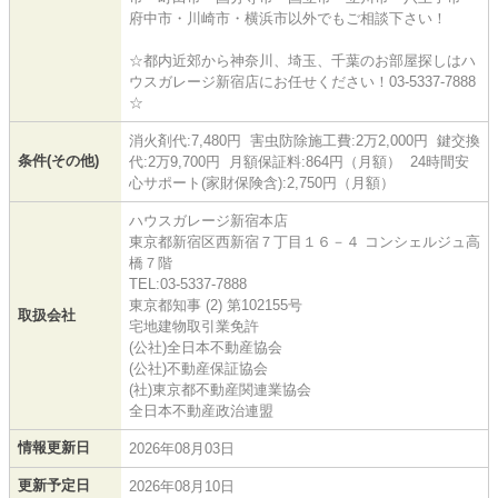
府中市・川崎市・横浜市以外でもご相談下さい！
☆都内近郊から神奈川、埼玉、千葉のお部屋探しはハ
ウスガレージ新宿店にお任せください！03-5337-7888
☆
消火剤代:7,480円 害虫防除施工費:2万2,000円 鍵交換
条件(その他)
代:2万9,700円 月額保証料:864円（月額） 24時間安
心サポート(家財保険含):2,750円（月額）
ハウスガレージ新宿本店
東京都新宿区西新宿７丁目１６－４ コンシェルジュ高
橋７階
TEL:03-5337-7888
東京都知事 (2) 第102155号
取扱会社
宅地建物取引業免許
(公社)全日本不動産協会
(公社)不動産保証協会
(社)東京都不動産関連業協会
全日本不動産政治連盟
情報更新日
2026年08月03日
更新予定日
2026年08月10日