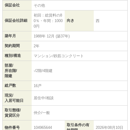
保証会社
その他
初回：総賃料の8
保証会社詳細
向き
0％・年間：1000
西
0円
築年月
1988年 12月 (築37年)
契約期間
2年
種別/構造
マンション/鉄筋コンクリート
部屋/
所在階/
-/2階/4階建
階建
総戸数
16戸
現況/
居住中/相談
入居可能日
取引態様/
仲介/一般
賃貸区分
取引条件の有
物件番号
104965644
2026年08月10日