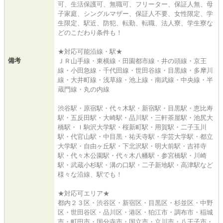
可、生活保護可、無職可、フリーター、保証人無、母
子家庭、シングルマザー、保証人不要、女性限定、学
生限定、駅近、防犯、転勤、転職、法人寮、学生寮な
どのこだわり条件も！
★対応可能沿線・駅★
備考
ＪＲ山手線・東横線・田園都市線・井の頭線・京王
線・小田急線・千代田線・世田谷線・目黒線・多摩川
線・大井町線・浅草線・池上線・南武線・中央線・半
蔵門線・丸の内線
渋谷駅・原宿駅・代々木駅・新宿駅・目黒駅・恵比寿
駅・五反田駅・大崎駅・品川駅・三軒茶屋駅・池尻大
橋駅・ｌ駒沢大学駅・桜新町駅・用賀駅・二子玉川
駅・代官山駅・中目黒・祐天寺駅・学芸大学駅・都立
大学駅・自由ヶ丘駅・下北沢駅・明大前駅・吉祥寺
駅・代々木公園駅・代々木八幡駅・参宮橋駅・川崎
駅・武蔵小杉駅・溝の口駅・二子新地駅・高津駅など
様々な沿線、駅でも！
★対応可エリア★
都内２３区・渋谷区・新宿区・目黒区・杉並区・中野
区・世田谷区・品川区・港区・狛江市・調布市・稲城
市・町田市・国分寺市・国立市・立川市・八王子市・