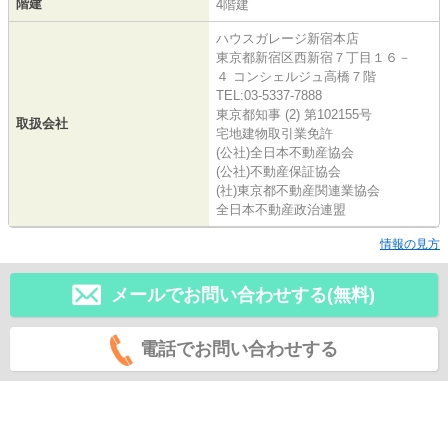
階建
4階建
ハウスガレージ新宿本店
東京都新宿区西新宿７丁目１６－
４ コンシェルジュ高橋７階
TEL:03-5337-7888
東京都知事 (2) 第102155号
取扱会社
宅地建物取引業免許
(公社)全日本不動産協会
(公社)不動産保証協会
(社)東京都不動産関連業協会
全日本不動産政治連盟
情報の見方
メールでお問い合わせする(無料)
電話でお問い合わせする