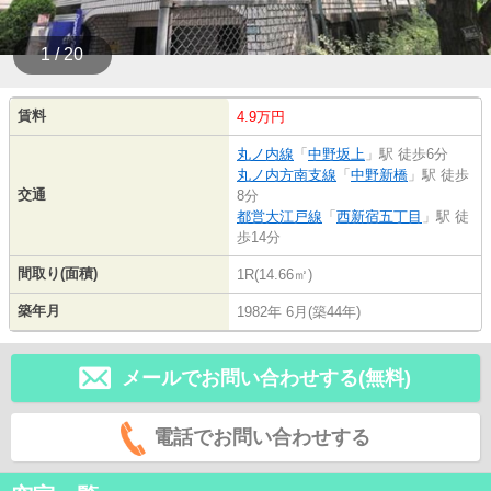
1 / 20
賃料
4.9万円
丸ノ内線
「
中野坂上
」駅 徒歩6分
丸ノ内方南支線
「
中野新橋
」駅 徒歩
交通
8分
都営大江戸線
「
西新宿五丁目
」駅 徒
歩14分
間取り(面積)
1R(14.66㎡)
築年月
1982年 6月(築44年)
メールでお問い合わせする(無料)
電話でお問い合わせする