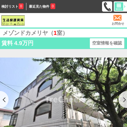
0
0
検討リスト
最近見た物件
お問合せ
メゾンドカメリヤ（
1
室）
賃料
4.9万円
空室情報を確認