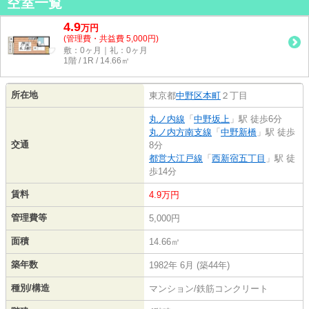
空室一覧
4.9
万
円
(管理費・共益費 5,000円)
敷：0ヶ月｜礼：0ヶ月
1階 / 1R / 14.66㎡
所在地
東京都
中野区
本町
２丁目
丸ノ内線
「
中野坂上
」駅 徒歩6分
丸ノ内方南支線
「
中野新橋
」駅 徒歩
交通
8分
都営大江戸線
「
西新宿五丁目
」駅 徒
歩14分
賃料
4.9万円
管理費等
5,000円
面積
14.66㎡
築年数
1982年 6月 (築44年)
種別/構造
マンション/鉄筋コンクリート