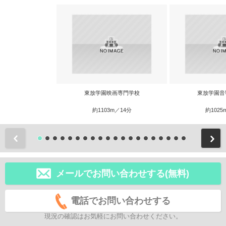
東放学園映画専門学校
東放学園音
約1103m／14分
約1025
前
メールでお問い合わせする(無料)
電話でお問い合わせする
現況の確認はお気軽にお問い合わせください。