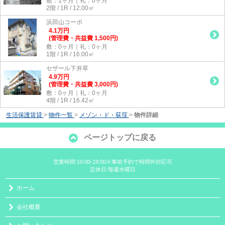
敷：1ヶ月｜礼：0ヶ月
2階 / 1R / 12.00㎡
浜田山コーポ
4.1
万
円
(管理費・共益費 1,500円)
敷：0ヶ月｜礼：0ヶ月
1階 / 1R / 16.00㎡
セザール下井草
4.9
万
円
(管理費・共益費 3,000円)
敷：0ヶ月｜礼：0ヶ月
4階 / 1R / 16.42㎡
生活保護賃貸
>
物件一覧
>
メゾン・ド・荻窪
>
物件詳細
ページトップに戻る
営業時間:10:00-19:00※事前予約で時間外対応可
定休日:毎週水曜日
ホーム
会社概要