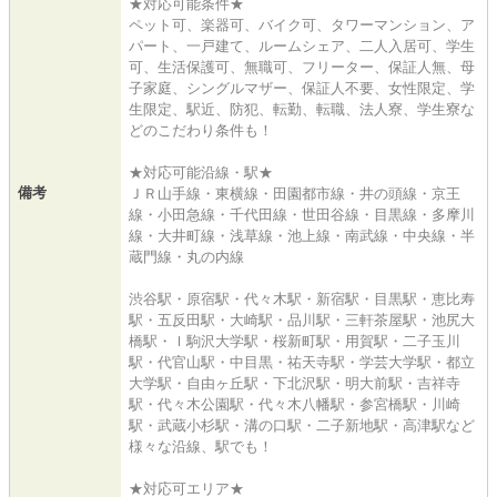
★対応可能条件★
ペット可、楽器可、バイク可、タワーマンション、ア
パート、一戸建て、ルームシェア、二人入居可、学生
可、生活保護可、無職可、フリーター、保証人無、母
子家庭、シングルマザー、保証人不要、女性限定、学
生限定、駅近、防犯、転勤、転職、法人寮、学生寮な
どのこだわり条件も！
★対応可能沿線・駅★
備考
ＪＲ山手線・東横線・田園都市線・井の頭線・京王
線・小田急線・千代田線・世田谷線・目黒線・多摩川
線・大井町線・浅草線・池上線・南武線・中央線・半
蔵門線・丸の内線
渋谷駅・原宿駅・代々木駅・新宿駅・目黒駅・恵比寿
駅・五反田駅・大崎駅・品川駅・三軒茶屋駅・池尻大
橋駅・ｌ駒沢大学駅・桜新町駅・用賀駅・二子玉川
駅・代官山駅・中目黒・祐天寺駅・学芸大学駅・都立
大学駅・自由ヶ丘駅・下北沢駅・明大前駅・吉祥寺
駅・代々木公園駅・代々木八幡駅・参宮橋駅・川崎
駅・武蔵小杉駅・溝の口駅・二子新地駅・高津駅など
様々な沿線、駅でも！
★対応可エリア★