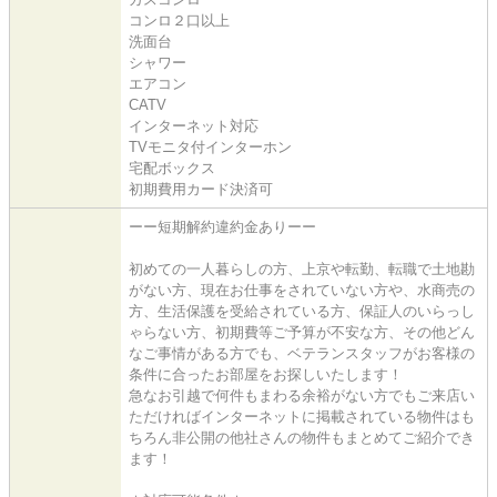
コンロ２口以上
洗面台
シャワー
エアコン
CATV
インターネット対応
TVモニタ付インターホン
宅配ボックス
初期費用カード決済可
ーー短期解約違約金ありーー
初めての一人暮らしの方、上京や転勤、転職で土地勘
がない方、現在お仕事をされていない方や、水商売の
方、生活保護を受給されている方、保証人のいらっし
ゃらない方、初期費等ご予算が不安な方、その他どん
なご事情がある方でも、ベテランスタッフがお客様の
条件に合ったお部屋をお探しいたします！
急なお引越で何件もまわる余裕がない方でもご来店い
ただければインターネットに掲載されている物件はも
ちろん非公開の他社さんの物件もまとめてご紹介でき
ます！