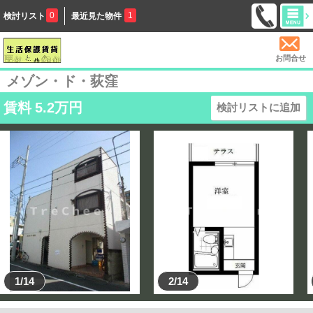
0
1
検討リスト
最近見た物件
お問合せ
メゾン・ド・荻窪
賃料
5.2
万円
検討リストに追加
1/14
2/14