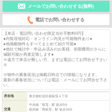
メールでお問い合わせする(無料)
電話でお問い合わせする
【来店・電話問い合わせ限定当社手数料0円】
●内覧現地対応・オンライン内見が可能物件あり●
●他掲載物件もすべてまとめて紹介可能●
●他社で検討中・申込み済みのお客様、初期費用がさらに
減額可能か再査定致します●
※遠方で来店が難しい方、まずは電話にてお問合せ下さい
※
※物件の募集状況は掲載日時点での情報になります。
最新の募集状況については電話・メールにてお問合せ下さ
い。
所在地
東京都
杉並区
南荻窪
４丁目
中央線
「
荻窪
」駅 徒歩6分
交通
総武線
「
西荻窪
」駅 徒歩16分