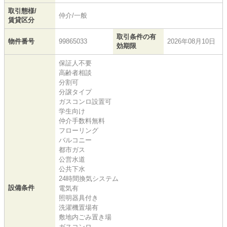
取引態様/
仲介/一般
賃貸区分
取引条件の有
物件番号
99865033
2026年08月10日
効期限
保証人不要
高齢者相談
分割可
分譲タイプ
ガスコンロ設置可
学生向け
仲介手数料無料
フローリング
バルコニー
都市ガス
公営水道
公共下水
24時間換気システム
設備条件
電気有
照明器具付き
洗濯機置場有
敷地内ごみ置き場
ガスコンロ