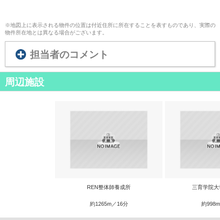
※地図上に表示される物件の位置は付近住所に所在することを表すものであり、実際の
物件所在地とは異なる場合がございます。
担当者のコメント
周辺施設
REN整体師養成所
三育学院大
約1265m／16分
約998