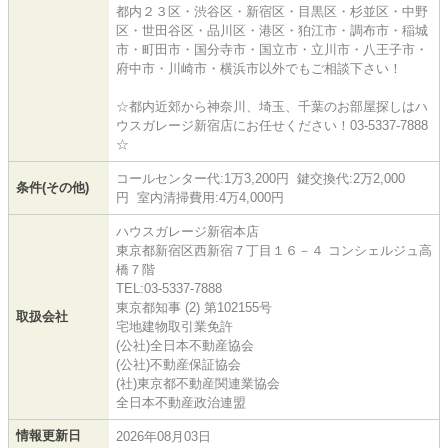
都内２３区・渋谷区・新宿区・目黒区・杉並区・中野
区・世田谷区・品川区・港区・狛江市・調布市・稲城
市・町田市・国分寺市・国立市・立川市・八王子市・
府中市・川崎市・横浜市以外でもご相談下さい！
☆都内近郊から神奈川、埼玉、千葉のお部屋探しはハ
ウスガレージ新宿店にお任せください！03-5337-7888
☆
コールセンター代:1万3,200円 鍵交換代:2万2,000
条件(その他)
円 室内清掃費用:4万4,000円
ハウスガレージ新宿本店
東京都新宿区西新宿７丁目１６－４ コンシェルジュ高
橋７階
TEL:03-5337-7888
東京都知事 (2) 第102155号
取扱会社
宅地建物取引業免許
(公社)全日本不動産協会
(公社)不動産保証協会
(社)東京都不動産関連業協会
全日本不動産政治連盟
情報更新日
2026年08月03日