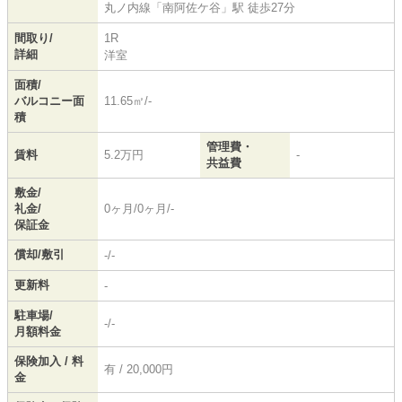
丸ノ内線
「
南阿佐ケ谷
」駅 徒歩27分
間取り/
1R
詳細
洋室
面積/
バルコニー面
11.65㎡/-
積
管理費・
賃料
5.2万円
-
共益費
敷金/
礼金/
0ヶ月/0ヶ月/-
保証金
償却/敷引
-/-
更新料
-
駐車場/
-/-
月額料金
保険加入 / 料
有 / 20,000円
金