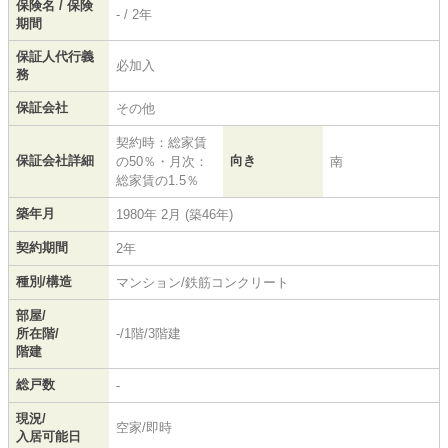
保険名 / 保険
- / 2年
期間
保証人代行義
必加入
務
保証会社
その他
契約時：総家賃
保証会社詳細
向き
の50％・月次：
南
総家賃の1.5％
築年月
1980年 2月 (築46年)
契約期間
2年
種別/構造
マンション/鉄筋コンクリート
部屋/
所在階/
-/1階/3階建
階建
総戸数
-
現況/
空家/即時
入居可能日