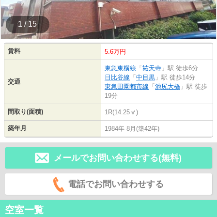
1 / 15
賃料
5.6万円
東急東横線
「
祐天寺
」駅 徒歩6分
日比谷線
「
中目黒
」駅 徒歩14分
交通
東急田園都市線
「
池尻大橋
」駅 徒歩
19分
間取り(面積)
1R(14.25㎡)
築年月
1984年 8月(築42年)
メールでお問い合わせする(無料)
電話でお問い合わせする
空室一覧