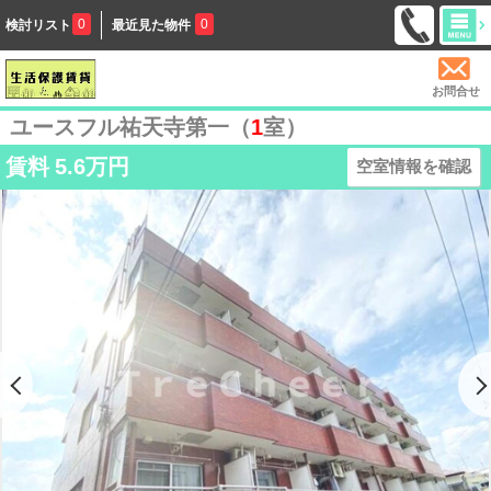
0
0
検討リスト
最近見た物件
お問合せ
ユースフル祐天寺第一（
1
室）
賃料
5.6万円
空室情報を確認