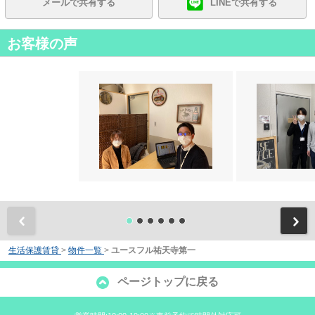
メールで共有する
LINEで共有する
お客様の声
前
生活保護賃貸
>
物件一覧
>
ユースフル祐天寺第一
ページトップに戻る