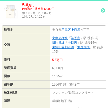
5.6
万
円
(管理費・共益費 6,000円)
敷：0ヶ月｜礼：0ヶ月
1階 / 1R / 14.25㎡
所在地
東京都
目黒区
上目黒
４丁目
東急東横線
「
祐天寺
」駅 徒歩6分
日比谷線
「
中目黒
」駅 徒歩14分
交通
東急田園都市線
「
池尻大橋
」駅 徒歩
19分
賃料
5.6万円
管理費等
6,000円
面積
14.25㎡
築年数
1984年 8月 (築42年)
種別/構造
マンション/鉄筋コンクリート
階建
4階建 地下1階