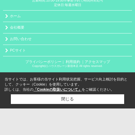
営業時間:10:00-19:00※事前予約で時間外対応可
定休日:毎週水曜日
ホーム
会社概要
お問い合わせ
PCサイト
プライバシーポリシー
利用規約
｜アクセスマップ
｜
Copyright(c) ハウスガレージ新宿本店 All rights reserved.
当サイトでは、お客様の当サイト利用状況把握、サービス向上検討を目的と
して、クッキー（Cookie）を使用しています。
詳しくは、当社の
「Cookieの取扱いについて」
をご確認ください。
閉じる