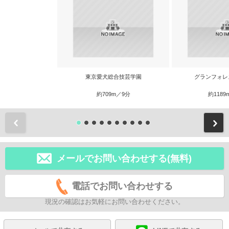
東京愛犬総合技芸学園
グランフォレ
約709m／9分
約1189
前
メールでお問い合わせする(無料)
電話でお問い合わせする
現況の確認はお気軽にお問い合わせください。