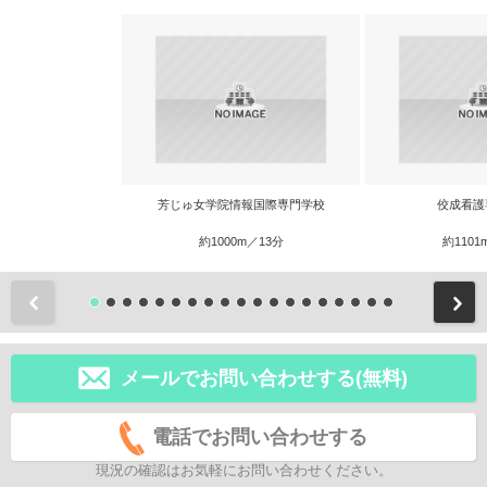
芳じゅ女学院情報国際専門学校
佼成看護
約1000m／13分
約1101
前
メールでお問い合わせする(無料)
電話でお問い合わせする
現況の確認はお気軽にお問い合わせください。