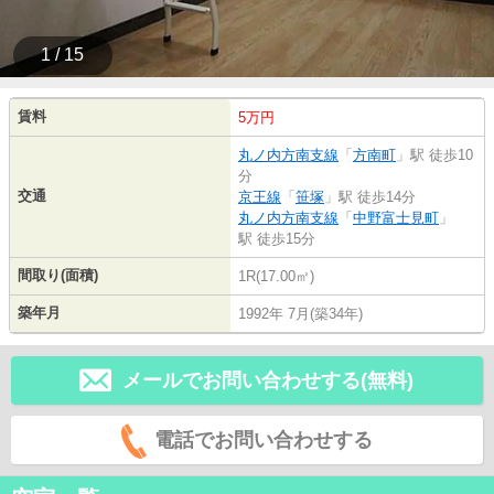
1 / 15
賃料
5万円
丸ノ内方南支線
「
方南町
」駅 徒歩10
分
交通
京王線
「
笹塚
」駅 徒歩14分
丸ノ内方南支線
「
中野富士見町
」
駅 徒歩15分
間取り(面積)
1R(17.00㎡)
築年月
1992年 7月(築34年)
メールでお問い合わせする(無料)
電話でお問い合わせする