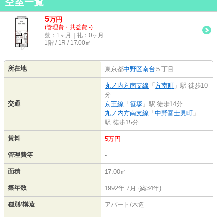
空室一覧
5
万
円
(管理費・共益費 -)
敷：1ヶ月｜礼：0ヶ月
1階 / 1R / 17.00㎡
所在地
東京都
中野区
南台
５丁目
丸ノ内方南支線
「
方南町
」駅 徒歩10
分
交通
京王線
「
笹塚
」駅 徒歩14分
丸ノ内方南支線
「
中野富士見町
」
駅 徒歩15分
賃料
5万円
管理費等
-
面積
17.00㎡
築年数
1992年 7月 (築34年)
種別/構造
アパート/木造