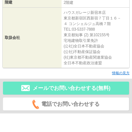
階建
2階建
ハウスガレージ新宿本店
東京都新宿区西新宿７丁目１６－
４ コンシェルジュ高橋７階
TEL:03-5337-7888
東京都知事 (2) 第102155号
取扱会社
宅地建物取引業免許
(公社)全日本不動産協会
(公社)不動産保証協会
(社)東京都不動産関連業協会
全日本不動産政治連盟
情報の見方
メールでお問い合わせする(無料)
電話でお問い合わせする