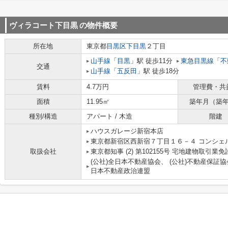
ヴィラコート下目黒
の物件概要
所在地
東京都
目黒区
下目黒
２丁目
山手線
「
目黒
」駅 徒歩11分
東急目黒線
「
不
交通
山手線
「
五反田
」駅 徒歩18分
賃料
4.7万円
管理費・共
面積
11.95㎡
築年月（築
種別/構造
アパート / 木造
階建
ハウスガレージ新宿本店
東京都新宿区西新宿７丁目１６－４ コンシェ
取扱会社
東京都知事 (2) 第102155号 宅地建物取引業免
(公社)全日本不動産協会、 (公社)不動産保証協
日本不動産政治連盟