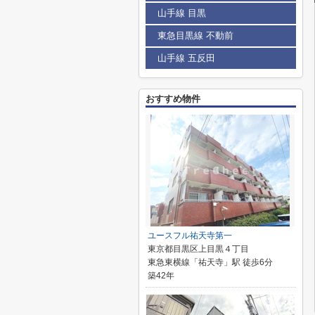
山手線 目黒
東急目黒線 不動前
山手線 五反田
おすすめ物件
ユースフル祐天寺第一
東京都目黒区上目黒４丁目
東急東横線「祐天寺」駅 徒歩6分
築42年