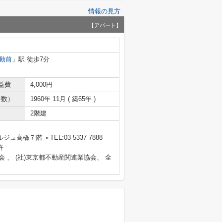
情報の見方
【アパート】
動前
」駅 徒歩7分
益費
4,000円
年数）
1960年 11月 ( 築65年 )
2階建
ルジュ高橋７階
TEL:03-5337-7888
許
会 、 (社)東京都不動産関連業協会、 全