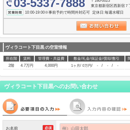
03-5337-7888
〒160-0023
東京都新宿区西新宿７
10:00-19:00※事前予約で時間外対応可 定休日:毎週水曜日
ヴィラコート下目黒
の空室情報
所在階
賃料
管理費・共益費
敷金/礼金/保証金/償却/敷引
2階
4.7万円
4,000円
/
/
/
/
1ヶ月
0万円
-
-
-
ヴィラコート下目黒
へのお問い合わせ
お名前
必須