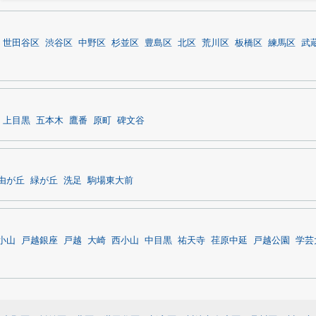
世田谷区
渋谷区
中野区
杉並区
豊島区
北区
荒川区
板橋区
練馬区
武
上目黒
五本木
鷹番
原町
碑文谷
由が丘
緑が丘
洗足
駒場東大前
小山
戸越銀座
戸越
大崎
西小山
中目黒
祐天寺
荏原中延
戸越公園
学芸