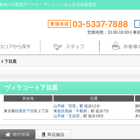
者向けの賃貸アパート・マンションなら生活保護賃貸
営業時間：10:00-19:00
ート下目黒
ヴィラコート下目黒
所在地
交通
山手線
「
目黒
」駅 徒歩11分
築
東京都
目黒区
下目黒
２丁目
東急目黒線
「
不動前
」駅 徒歩7分
2
山手線
「
五反田
」駅 徒歩18分
木
物件情報
周辺施設