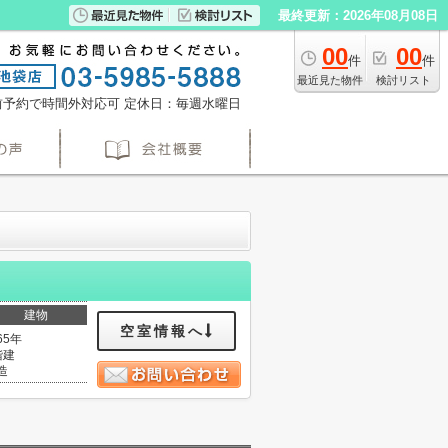
最終更新：2026年08月08日
00
00
件
件
最近見た物件
検討リスト
※事前予約で時間外対応可
定休日：毎週水曜日
建物
空室情報へ
65年
階建
造