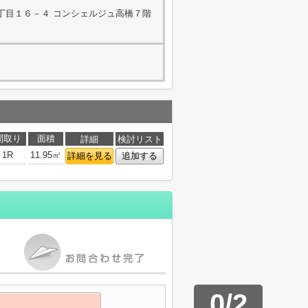
丁目１６－４ コンシェルジュ高橋７階
間取り
面積
詳細
検討リスト
1R
11.95㎡
詳細を見る
追加する
0
/
2