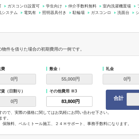
可
ガスコンロ設置可
学生向け
仲介手数料無料
室内洗濯機置場
気システム
電気有
照明器具付き
駐輪場
ガスコンロ
洗面台
の物件を借りた場合の初期費用の一例です。
益費
敷金：
礼金
家賃（日割り）
その他費用 ※3
合計
ますので、実際の価格に関してはお気軽にお問い合わせ下さい。
います。
代、保険料、ベルミトール施工、２４Ｈサポート、事務手数料になります。