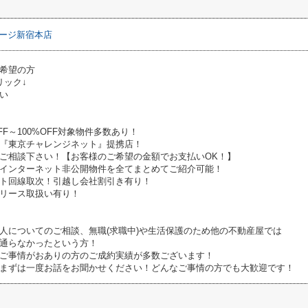
ージ新宿本店
希望の方
リック↓
い
FF～100%OFF対象物件多数あり！
『東京チャレンジネット』提携店！
ご相談下さい！【お客様のご希望の金額でお支払いOK！】
インターネット非公開物件を全てまとめてご紹介可能！
ト回線取次！引越し会社割引き有り！
リース取扱い有り！
人についてのご相談、無職(求職中)や生活保護のため他の不動産屋では
通らなかったという方！
ご事情がおありの方のご成約実績が多数ございます！
まずは一度お話をお聞かせください！どんなご事情の方でも大歓迎です！