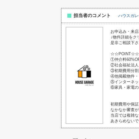
担当者のコメント
ハウスガレ
お申込み・来店
↓物件詳細をク
是非ご相談下さ
☆☆POINT☆☆
①仲介料60%O
②社会福祉法人
③初期費用分割
④他掲載物件・
⑤インターネッ
⑥家具・家電の
初期費用や保証
なかなか審査が
当店では複雑な
あきらめないで