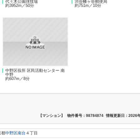
代々木公園球技場
渋谷幡ヶ谷郵便局
約3952m／50分
約751m／10分
中野区役所 区民活動センター 南
中野
約607m／8分
【マンション】
物件番号：98784874
情報更新日：2026年
京都
中野区
南台
４丁目