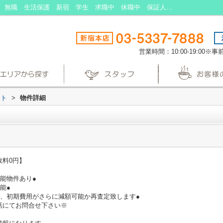
南台クレスト｜入居審査 賃貸 初期費用 無職 生活保護 新宿 学生 求職中 休職中 保証人不要 照明付き 学生向け シャワー 出窓 礼金不要｜東京の生活保護受給者向けの賃貸アパート・マンションなら生活保護賃貸
営業時間：10:00-19:00
スト
>
物件詳細
数料0円】
能物件あり●
能●
様、初期費用がさらに減額可能か再査定致します●
話にてお問合せ下さい※