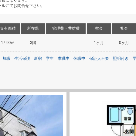
情報になります。
ールにてお問合せ下さい。
専有面積
所在階
管理費・共益費
敷金
礼金
17.90㎡
3階
-
1ヶ月
0ヶ月
無職
生活保護
新宿
学生
求職中
休職中
保証人不要
照明付き