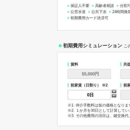
保証人不要
高齢者相談
分割
公営水道
公共下水
24時間換
初期費用カード決済可
初期費用シミュレーション
こ
賃料
共
前家賃（日割り） ※2
前
※1. 仲介手数料は仮の価格となり
※2. １か月を30日として計算して
※3. その他費用の項目は、鍵交換