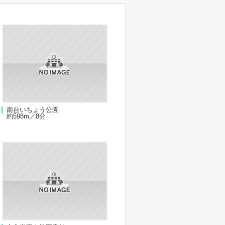
南台いちょう公園
約598m／8分