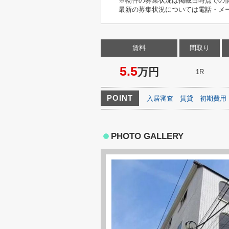
※物件の募集状況は掲載日時点での
最新の募集状況については電話・メ
賃料
間取り
5.5
万円
1R
POINT
入居審査
賃貸
初期費用
PHOTO GALLERY