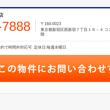
店
-7888
〒160-0023
東京都新宿区西新宿７丁目１６－４ コ
階
※事前予約で時間外対応可 定休日:毎週水曜日