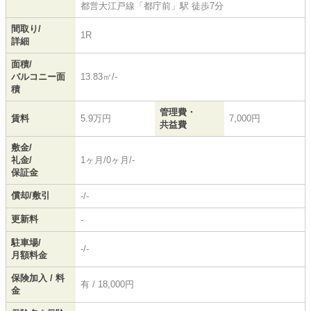
都営大江戸線
「
都庁前
」駅 徒歩7分
間取り/
1R
詳細
面積/
バルコニー面
13.83㎡/-
積
管理費・
賃料
5.9万円
7,000円
共益費
敷金/
礼金/
1ヶ月/0ヶ月/-
保証金
償却/敷引
-/-
更新料
-
駐車場/
-/-
月額料金
保険加入 / 料
有 / 18,000円
金