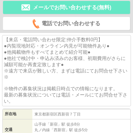
メールでお問い合わせする(無料)
電話でお問い合わせする
【来店・電話問い合わせ限定:仲介手数料0円】
●内覧現地対応・オンライン内見が可能物件あり●
●他掲載物件もすべてまとめて紹介可能●
●他社で検討中・申込み済みのお客様、初期費用がさらに
減額可能か再査定致します●
※遠方で来店が難しい方、まずは電話にてお問合せ下さい
※
※物件の募集状況は掲載日時点での情報になります。
最新の募集状況については電話・メールにてお問合せ下さ
い。
所在地
東京都
新宿区
西新宿
７丁目
山手線
「
新宿
」駅 徒歩8分
交通
丸ノ内線
「
西新宿
」駅 徒歩5分