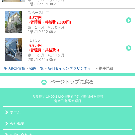
1階 / 1R / 14.00㎡
スペース目白
5.2
万
円
(管理費・共益費 2,000円)
敷：1ヶ月｜礼：0ヶ月
1階 / 1R / 12.48㎡
TDビル
5.5
万
円
(管理費・共益費 -)
敷：1ヶ月｜礼：1ヶ月
2階 / 1R / 15.35㎡
生活保護賃貸
>
物件一覧
>
新宿ダイカンプラザシティⅠ
>
物件詳細
ページトップに戻る
営業時間:10:00-19:00※事前予約で時間外対応可
定休日:毎週水曜日
ホーム
会社概要
お問い合わせ