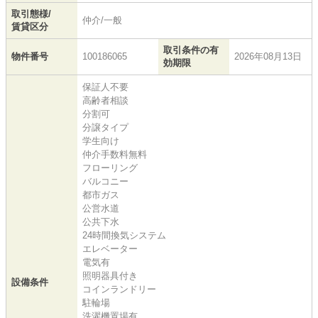
取引態様/
仲介/一般
賃貸区分
取引条件の有
物件番号
100186065
2026年08月13日
効期限
保証人不要
高齢者相談
分割可
分譲タイプ
学生向け
仲介手数料無料
フローリング
バルコニー
都市ガス
公営水道
公共下水
24時間換気システム
エレベーター
電気有
照明器具付き
設備条件
コインランドリー
駐輪場
洗濯機置場有