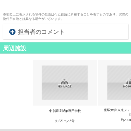
※地図上に表示される物件の位置は付近住所に所在することを表すものであり、実際の
物件所在地とは異なる場合がございます。
担当者のコメント
周辺施設
宝塚大学 東京メデ
東京調理製菓専門学校
約202
約221m／3分