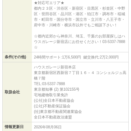
★対応可エリア★
都内２３区・渋谷区・新宿区・目黒区・杉並区・中野
区・世田谷区・品川区・港区・狛江市・調布市・稲城
市・町田市・国分寺市・国立市・立川市・八王子市・
府中市・川崎市・横浜市以外でもご相談下さい！
☆都内近郊から神奈川、埼玉、千葉のお部屋探しはハ
ウスガレージ新宿店にお任せください！03-5337-7888
☆
条件(その他)
24時間サポート:1万6,500円 鍵交換代:2万2,000円
ハウスガレージ新宿本店
東京都新宿区西新宿７丁目１６－４ コンシェルジュ高
橋７階
TEL:03-5337-7888
東京都知事 (2) 第102155号
取扱会社
宅地建物取引業免許
(公社)全日本不動産協会
(公社)不動産保証協会
(社)東京都不動産関連業協会
全日本不動産政治連盟
情報更新日
2026年08月06日