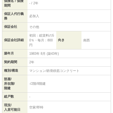
保険名 / 保険
- / 2年
期間
保証人代行義
必加入
務
保証会社
その他
初回：総賃料の5
保証会社詳細
向き
0％・毎月：800
南西
円
築年月
1983年 8月 (築43年)
契約期間
2年
種別/構造
マンション/鉄骨鉄筋コンクリート
部屋/
所在階/
-/2階/8階建
階建
総戸数
-
現況/
空家/即時
入居可能日