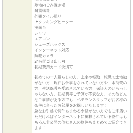
敷地内ごみ置き場
耐震構造
外観タイル張り
IHクッキングヒーター
洗面台
シャワー
エアコン
シューズボックス
インターネット対応
防犯カメラ
24時間ゴミ出し可
初期費用カード決済可
初めての一人暮らしの方、上京や転勤、転職で土地勘
がない方、現在お仕事をされていない方や、水商売の
方、生活保護を受給されている方、保証人のいらっし
ゃらない方、初期費等ご予算が不安な方、その他どん
なご事情がある方でも、ベテランスタッフがお客様の
条件に合ったお部屋をお探しいたします！
急なお引越で何件もまわる余裕がない方でもご来店い
ただければインターネットに掲載されている物件はも
ちろん非公開の他社さんの物件もまとめてご紹介でき
ます！