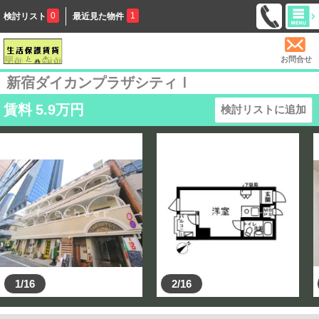
0
1
検討リスト
最近見た物件
お問合せ
新宿ダイカンプラザシティⅠ
賃料
5.9
万円
検討リストに追加
1/16
2/16