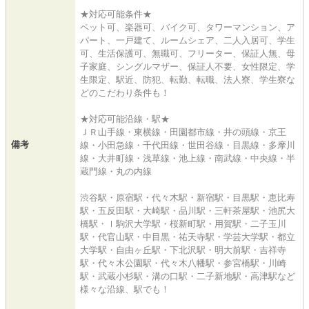
★対応可能条件★
ペット可、楽器可、バイク可、タワーマンション、ア
パート、一戸建て、ルームシェア、二人入居可、学生
可、生活保護可、無職可、フリーター、保証人無、母
子家庭、シングルマザー、保証人不要、女性限定、学
生限定、駅近、防犯、転勤、転職、法人寮、学生寮な
どのこだわり条件も！
★対応可能沿線・駅★
ＪＲ山手線・東横線・田園都市線・井の頭線・京王
備考
線・小田急線・千代田線・世田谷線・目黒線・多摩川
線・大井町線・浅草線・池上線・南武線・中央線・半
蔵門線・丸の内線
渋谷駅・原宿駅・代々木駅・新宿駅・目黒駅・恵比寿
駅・五反田駅・大崎駅・品川駅・三軒茶屋駅・池尻大
橋駅・ｌ駒沢大学駅・桜新町駅・用賀駅・二子玉川
駅・代官山駅・中目黒・祐天寺駅・学芸大学駅・都立
大学駅・自由ヶ丘駅・下北沢駅・明大前駅・吉祥寺
駅・代々木公園駅・代々木八幡駅・参宮橋駅・川崎
駅・武蔵小杉駅・溝の口駅・二子新地駅・高津駅など
様々な沿線、駅でも！