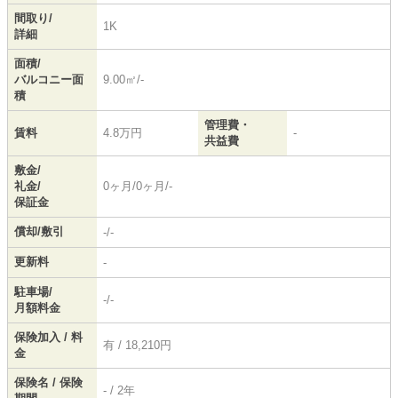
間取り/
1K
詳細
面積/
バルコニー面
9.00㎡/-
積
管理費・
賃料
4.8万円
-
共益費
敷金/
礼金/
0ヶ月/0ヶ月/-
保証金
償却/敷引
-/-
更新料
-
駐車場/
-/-
月額料金
保険加入 / 料
有 / 18,210円
金
保険名 / 保険
- / 2年