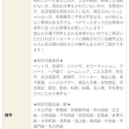
初めての一人暮らしの方、上京や転勤、転職で土地勘
がない方、現在お仕事をされていない方や、水商売の
方、生活保護を受給されている方、保証人のいらっし
ゃらない方、初期費等ご予算が不安な方、その他どん
なご事情がある方でも、ベテランスタッフがお客様の
条件に合ったお部屋をお探しいたします！
急なお引越で何件もまわる余裕がない方でもご来店い
ただければインターネットに掲載されている物件はも
ちろん非公開の他社さんの物件もまとめてご紹介でき
ます！
★対応可能条件★
ペット可、楽器可、バイク可、タワーマンション、ア
パート、一戸建て、ルームシェア、二人入居可、学生
可、生活保護可、無職可、フリーター、保証人無、母
子家庭、シングルマザー、保証人不要、女性限定、学
生限定、駅近、防犯、転勤、転職、法人寮、学生寮な
どのこだわり条件も！
★対応可能沿線・駅★
ＪＲ山手線・東横線・田園都市線・井の頭線・京王
備考
線・小田急線・千代田線・世田谷線・目黒線・多摩川
線・大井町線・浅草線・池上線・南武線・中央線・半
蔵門線・丸の内線