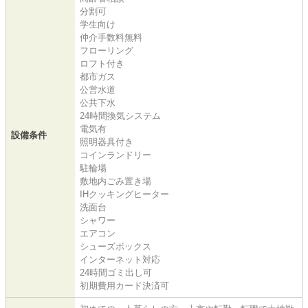
分割可
学生向け
仲介手数料無料
フローリング
ロフト付き
都市ガス
公営水道
公共下水
24時間換気システム
電気有
設備条件
照明器具付き
コインランドリー
駐輪場
敷地内ごみ置き場
IHクッキングヒーター
洗面台
シャワー
エアコン
シューズボックス
インターネット対応
24時間ゴミ出し可
初期費用カード決済可