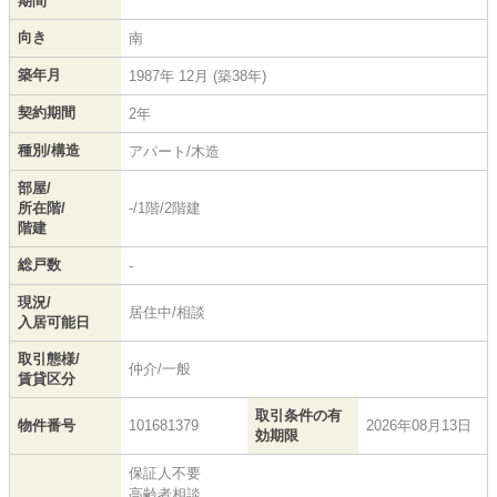
期間
向き
南
築年月
1987年 12月 (築38年)
契約期間
2年
種別/構造
アパート/木造
部屋/
所在階/
-/1階/2階建
階建
総戸数
-
現況/
居住中/相談
入居可能日
取引態様/
仲介/一般
賃貸区分
取引条件の有
物件番号
101681379
2026年08月13日
効期限
保証人不要
高齢者相談