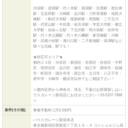
渋谷駅・原宿駅・代々木駅・新宿駅・目黒駅・恵比寿
駅・五反田駅・大崎駅・品川駅・三軒茶屋駅・池尻大
橋駅・ｌ駒沢大学駅・桜新町駅・用賀駅・二子玉川
駅・代官山駅・中目黒・祐天寺駅・学芸大学駅・都立
大学駅・自由ヶ丘駅・下北沢駅・明大前駅・吉祥寺
駅・代々木公園駅・代々木八幡駅・参宮橋駅・川崎
駅・武蔵小杉駅・溝の口駅・二子新地駅・高津駅など
様々な沿線、駅でも！
★対応可エリア★
都内２３区・渋谷区・新宿区・目黒区・杉並区・中野
区・世田谷区・品川区・港区・狛江市・調布市・稲城
市・町田市・国分寺市・国立市・立川市・八王子市・
府中市・川崎市・横浜市以外でもご相談下さい！
☆都内近郊から神奈川、埼玉、千葉のお部屋探しはハ
ウスガレージ新宿店にお任せください！03-5337-7888
☆
条件(その他)
事務手数料:1万6,500円
ハウスガレージ新宿本店
東京都新宿区西新宿７丁目１６－４ コンシェルジュ高