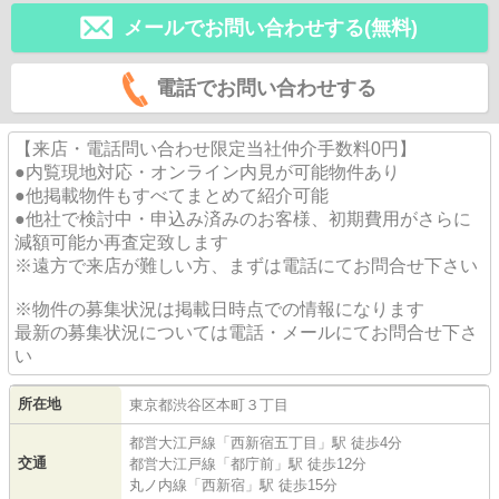
メールでお問い合わせする(無料)
電話でお問い合わせする
【来店・電話問い合わせ限定当社仲介手数料0円】
●内覧現地対応・オンライン内見が可能物件あり
●他掲載物件もすべてまとめて紹介可能
●他社で検討中・申込み済みのお客様、初期費用がさらに
減額可能か再査定致します
※遠方で来店が難しい方、まずは電話にてお問合せ下さい
※物件の募集状況は掲載日時点での情報になります
最新の募集状況については電話・メールにてお問合せ下さ
い
所在地
東京都
渋谷区
本町
３丁目
都営大江戸線
「
西新宿五丁目
」駅 徒歩4分
交通
都営大江戸線
「
都庁前
」駅 徒歩12分
丸ノ内線
「
西新宿
」駅 徒歩15分