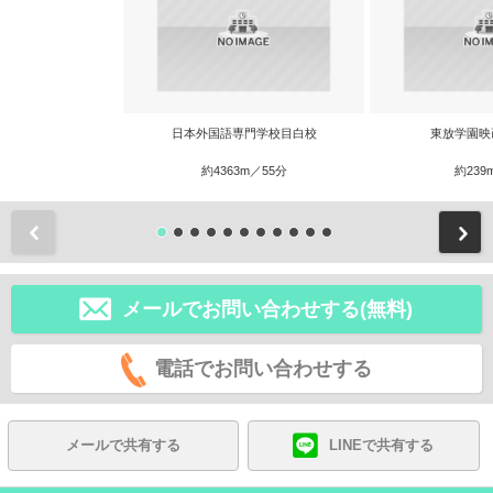
日本外国語専門学校目白校
東放学園映
約4363m／55分
約239
前
メールでお問い合わせする(無料)
電話でお問い合わせする
メールで共有する
LINEで共有する