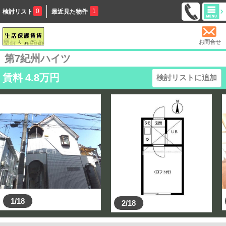
0
1
検討リスト
最近見た物件
お問合せ
第7紀州ハイツ
賃料
4.8
万円
検討リストに追加
1/18
2/18