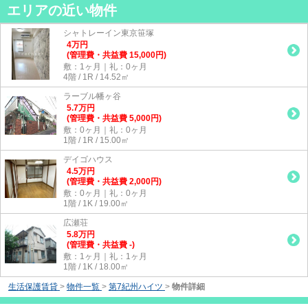
エリアの近い物件
シャトレーイン東京笹塚
4
万
円
(管理費・共益費 15,000円)
敷：1ヶ月｜礼：0ヶ月
4階 / 1R / 14.52㎡
ラーブル幡ヶ谷
5.7
万
円
(管理費・共益費 5,000円)
敷：0ヶ月｜礼：0ヶ月
1階 / 1R / 15.00㎡
デイゴハウス
4.5
万
円
(管理費・共益費 2,000円)
敷：0ヶ月｜礼：0ヶ月
1階 / 1K / 19.00㎡
広瀬荘
5.8
万
円
(管理費・共益費 -)
敷：1ヶ月｜礼：1ヶ月
1階 / 1K / 18.00㎡
生活保護賃貸
>
物件一覧
>
第7紀州ハイツ
>
物件詳細