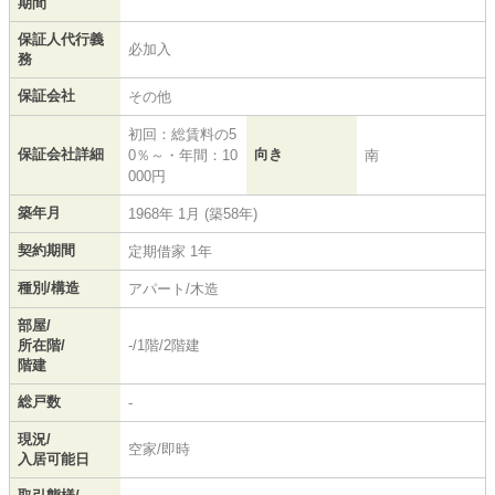
期間
保証人代行義
必加入
務
保証会社
その他
初回：総賃料の5
保証会社詳細
向き
0％～・年間：10
南
000円
築年月
1968年 1月 (築58年)
契約期間
定期借家 1年
種別/構造
アパート/木造
部屋/
所在階/
-/1階/2階建
階建
総戸数
-
現況/
空家/即時
入居可能日