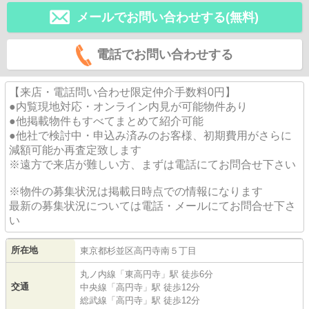
メールでお問い合わせする(無料)
電話でお問い合わせする
【来店・電話問い合わせ限定仲介手数料0円】
●内覧現地対応・オンライン内見が可能物件あり
●他掲載物件もすべてまとめて紹介可能
●他社で検討中・申込み済みのお客様、初期費用がさらに
減額可能か再査定致します
※遠方で来店が難しい方、まずは電話にてお問合せ下さい
※物件の募集状況は掲載日時点での情報になります
最新の募集状況については電話・メールにてお問合せ下さ
い
所在地
東京都
杉並区
高円寺南
５丁目
丸ノ内線
「
東高円寺
」駅 徒歩6分
交通
中央線
「
高円寺
」駅 徒歩12分
総武線
「
高円寺
」駅 徒歩12分