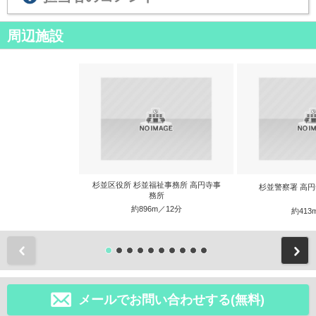
周辺施設
杉並区役所 杉並福祉事務所 高円寺事
杉並警察署 高
務所
約896m／12分
約413
前
メールでお問い合わせする(無料)