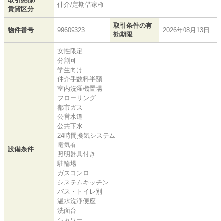
取引態様/
仲介/定期借家権
賃貸区分
取引条件の有
物件番号
99609323
2026年08月13日
効期限
女性限定
分割可
学生向け
仲介手数料半額
室内洗濯機置場
フローリング
都市ガス
公営水道
公共下水
24時間換気システム
電気有
設備条件
照明器具付き
駐輪場
ガスコンロ
システムキッチン
バス・トイレ別
温水洗浄便座
洗面台
シャワー