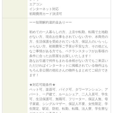
エアコン
インターネット対応
初期費用カード決済可
ーー短期解約違約金ありーー
初めての一人暮らしの方、上京や転勤、転職で土地勘
がない方、現在お仕事をされていない方や、水商売の
方、生活保護を受給されている方、保証人のいらっし
ゃらない方、初期費等ご予算が不安な方、その他どん
なご事情がある方でも、ベテランスタッフがお客様の
条件に合ったお部屋をお探しいたします！
急なお引越で何件もまわる余裕がない方でもご来店い
ただければインターネットに掲載されている物件はも
ちろん非公開の他社さんの物件もまとめてご紹介でき
ます！
★対応可能条件★
ペット可、楽器可、バイク可、タワーマンション、ア
パート、一戸建て、ルームシェア、二人入居可、学生
可、生活保護可、無職可、フリーター、保証人無、母
子家庭、シングルマザー、保証人不要、女性限定、学
生限定、駅近、防犯、転勤、転職、法人寮、学生寮な