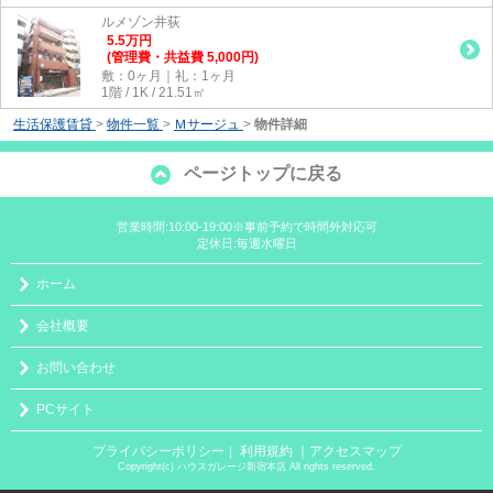
ルメゾン井荻
5.5
万
円
(管理費・共益費 5,000円)
敷：0ヶ月｜礼：1ヶ月
1階 / 1K / 21.51㎡
生活保護賃貸
>
物件一覧
>
Ｍサージュ
>
物件詳細
ページトップに戻る
営業時間:10:00-19:00※事前予約で時間外対応可
定休日:毎週水曜日
ホーム
会社概要
お問い合わせ
PCサイト
プライバシーポリシー
利用規約
｜アクセスマップ
｜
Copyright(c) ハウスガレージ新宿本店 All rights reserved.