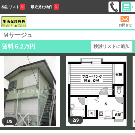
0
1
検討リスト
最近見た物件
お問合せ
Ｍサージュ
賃料
5.2
万円
検討リストに追加
2/9
1/9