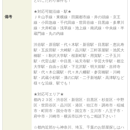
どのこだわり条件も！
★対応可能沿線・駅★
備考
ＪＲ山手線・東横線・田園都市線・井の頭線・京王
線・小田急線・千代田線・世田谷線・目黒線・多摩川
線・大井町線・浅草線・池上線・南武線・中央線・半
蔵門線・丸の内線
渋谷駅・原宿駅・代々木駅・新宿駅・目黒駅・恵比寿
駅・五反田駅・大崎駅・品川駅・三軒茶屋駅・池尻大
橋駅・ｌ駒沢大学駅・桜新町駅・用賀駅・二子玉川
駅・代官山駅・中目黒・祐天寺駅・学芸大学駅・都立
大学駅・自由ヶ丘駅・下北沢駅・明大前駅・吉祥寺
駅・代々木公園駅・代々木八幡駅・参宮橋駅・川崎
駅・武蔵小杉駅・溝の口駅・二子新地駅・高津駅など
様々な沿線、駅でも！
★対応可エリア★
都内２３区・渋谷区・新宿区・目黒区・杉並区・中野
区・世田谷区・品川区・港区・狛江市・調布市・稲城
市・町田市・国分寺市・国立市・立川市・八王子市・
府中市・川崎市・横浜市以外でもご相談下さい！
☆都内近郊から神奈川、埼玉、千葉のお部屋探しはハ