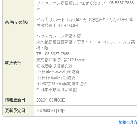
ウスガレージ新宿店にお任せください！03-5337-7888
☆
24時間サポート:1万6,500円 鍵交換代:2万7,500円 室
条件(その他)
内清掃費用:4万4,000円
ハウスガレージ新宿本店
東京都新宿区西新宿７丁目１６－４ コンシェルジュ高
橋７階
TEL:03-5337-7888
東京都知事 (2) 第102155号
取扱会社
宅地建物取引業免許
(公社)全日本不動産協会
(公社)不動産保証協会
(社)東京都不動産関連業協会
全日本不動産政治連盟
情報更新日
2026年08月06日
更新予定日
2026年08月13日
情報の見方