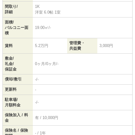
間取り/
1K
詳細
洋室 6.0帖 1室
面積/
バルコニー面
19.00㎡/-
積
管理費・
賃料
5.2万円
3,000円
共益費
敷金/
礼金/
0ヶ月/0ヶ月/-
保証金
償却/敷引
-/-
更新料
-
駐車場/
-/-
月額料金
保険加入 / 料
有 / 10,000円
金
保険名 / 保険
- / 1年