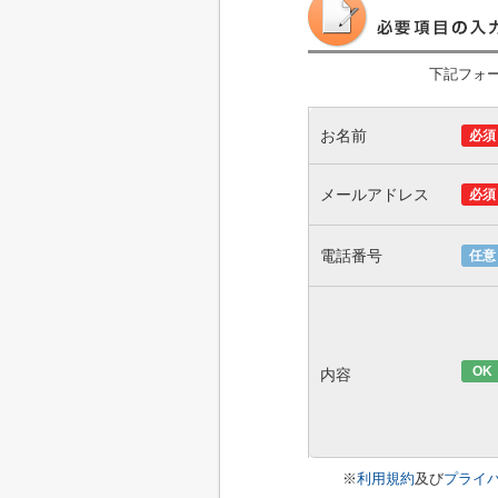
下記フォ
お名前
必須
メールアドレス
必須
電話番号
任意
OK
内容
※
利用規約
及び
プライ