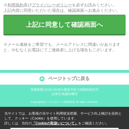
※
利用規約
及び
プライバシーポリシー
を必ずお読みください。
上記内容に同意いただいた場合は、確認画面へお進みください。
上記に同意して確認画面へ
※メール連絡をご希望でも、メールアドレスに間違いがあります
と、やむなくお電話にてご連絡差し上げる場合もございます。
ページトップに戻る
営業時間:10:00-19:00※事前予約で時間外対応可
定休日:毎週水曜日
Copyright(c) ハウスガレージ新宿本店 All rights reserved.
当サイトでは、お客様の当サイト利用状況把握、サービス向上検討を目的と
して、クッキー（Cookie）を使用しています。
詳しくは、当社の
「Cookieの取扱いについて」
をご確認ください。