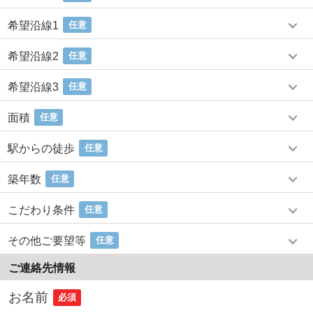
希望沿線1
任意
希望沿線2
任意
希望沿線3
任意
面積
任意
駅からの徒歩
任意
築年数
任意
こだわり条件
任意
その他ご要望等
任意
ご連絡先情報
お名前
必須