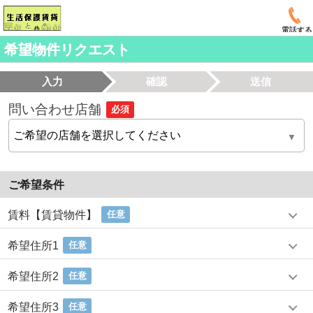
電話する
希望物件リクエスト
入力
確認
送信
問い合わせ店舗
必須
ご希望条件
賃料【賃貸物件】
任意
希望住所1
任意
希望住所2
任意
希望住所3
任意