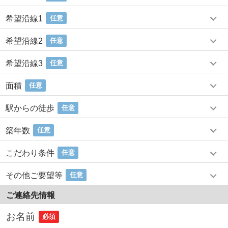
希望沿線1
任意
希望沿線2
任意
希望沿線3
任意
面積
任意
駅からの徒歩
任意
築年数
任意
こだわり条件
任意
その他ご要望等
任意
ご連絡先情報
お名前
必須