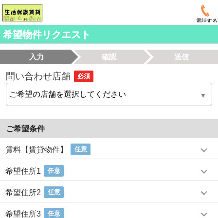
電話する
希望物件リクエスト
入力
確認
送信
問い合わせ店舗
必須
ご希望条件
賃料【賃貸物件】
任意
希望住所1
任意
希望住所2
任意
希望住所3
任意