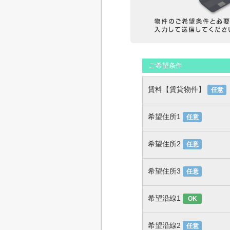
ご希望条件
賃料【賃貸物件】
任意
希望住所1
任意
希望住所2
任意
希望住所3
任意
希望沿線1
OK
希望沿線2
任意