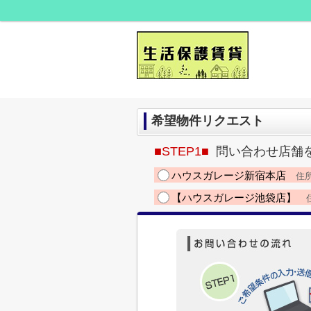
希望物件リクエスト
■STEP1■
問い合わせ店舗
ハウスガレージ新宿本店
住所
【ハウスガレージ池袋店】
住