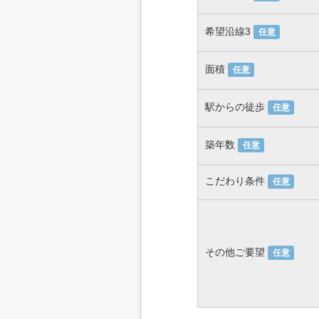
希望沿線3
任意
面積
任意
駅からの徒歩
任意
築年数
任意
こだわり条件
任意
その他ご要望
任意