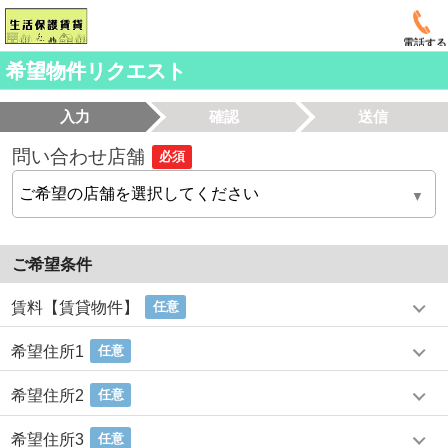
電話する
希望物件リクエスト
入力
確認
送信
問い合わせ店舗
必須
ご希望条件
賃料【賃貸物件】
任意
希望住所1
任意
希望住所2
任意
希望住所3
任意