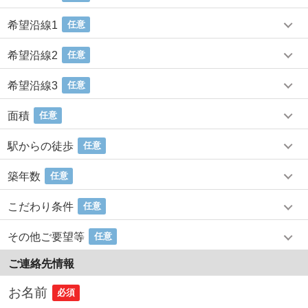
希望沿線1
任意
希望沿線2
任意
希望沿線3
任意
面積
任意
駅からの徒歩
任意
築年数
任意
こだわり条件
任意
その他ご要望等
任意
ご連絡先情報
お名前
必須