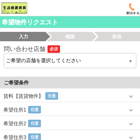
電話する
希望物件リクエスト
入力
確認
送信
問い合わせ店舗
必須
ご希望条件
賃料【賃貸物件】
任意
希望住所1
任意
希望住所2
任意
希望住所3
任意