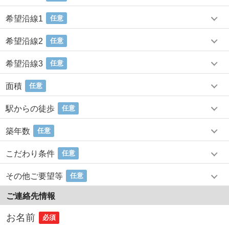
希望沿線1
任意
希望沿線2
任意
希望沿線3
任意
面積
任意
駅からの徒歩
任意
築年数
任意
こだわり条件
任意
その他ご要望等
任意
ご連絡先情報
お名前
必須