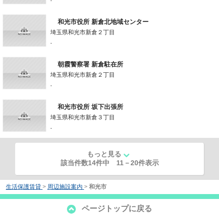
-
和光市役所 新倉北地域センター
埼玉県和光市新倉２丁目
-
朝霞警察署 新倉駐在所
埼玉県和光市新倉２丁目
-
和光市役所 坂下出張所
埼玉県和光市新倉３丁目
-
もっと見る
該当件数14件中
11
－
20
件表示
生活保護賃貸
>
周辺施設案内
>
和光市
ページトップに戻る