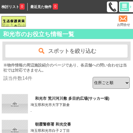
0
0
検討リスト
最近見た物件
お問合せ
和光市のお役立ち情報一覧
スポットを絞り込む
※物件情報の周辺施設紹介のページであり、各店舗への問い合わせは当
社では対応できません。
該当件数
14
件
和光市 荒川河川敷 多目的広場(サッカー場)
埼玉県和光市大字下新倉
-
朝霞警察署 和光交番
埼玉県和光市白子２丁目