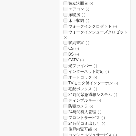
独立洗面台
(-)
エアコン
(-)
床暖房
(-)
床下収納
(-)
ウォークインクロゼット
(-)
ウォークインシューズクロゼット
(-)
収納豊富
(-)
CS
(-)
BS
(-)
CATV
(-)
光ファイバー
(-)
インターネット対応
(-)
オートロック
(-)
TVモニタ付インターホン
(-)
宅配ボックス
(-)
24時間緊急通報システム
(-)
ディンプルキー
(-)
防犯カメラ
(-)
24時間有人管理
(-)
フロントサービス
(-)
24時間ゴミ出し可
(-)
住戸内覧可能
(-)
コンシェルジュサービス
(-)