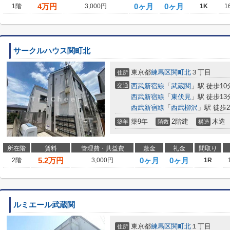
4
万円
0ヶ月
0ヶ月
1階
3,000円
1K
1
サークルハウス関町北
東京都
練馬区
関町北
３丁目
住所
交通
西武新宿線
「
武蔵関
」駅 徒歩10
西武新宿線
「
東伏見
」駅 徒歩13
西武新宿線
「
西武柳沢
」駅 徒歩2
築9年
2階建
木造
築年
階数
構造
所在階
賃料
管理費・共益費
敷金
礼金
間取り
5.2
万円
0ヶ月
0ヶ月
2階
3,000円
1R
ルミエール武蔵関
東京都
練馬区
関町北
１丁目
住所