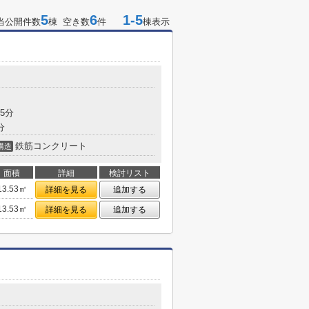
5
6
1-5
当公開件数
棟 空き数
件
棟表示
5分
分
鉄筋コンクリート
構造
面積
詳細
検討リスト
13.53㎡
詳細を見る
追加する
13.53㎡
詳細を見る
追加する