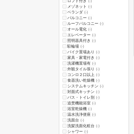
ロフト付き
(-)
メゾネット
(-)
ベランダ
(-)
バルコニー
(-)
ルーフバルコニー
(-)
オール電化
(-)
エレベーター
(-)
照明器具付き
(-)
駐輪場
(-)
バイク置場あり
(-)
家具・家電付き
(-)
洗濯機置場有
(-)
外観タイル張り
(-)
コンロ２口以上
(-)
食器洗い乾燥機
(-)
システムキッチン
(-)
対面式キッチン
(-)
バス・トイレ別
(-)
追焚機能浴室
(-)
浴室乾燥機
(-)
温水洗浄便座
(-)
洗面台
(-)
洗髪洗面化粧台
(-)
シャワー
(-)