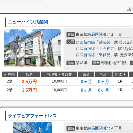
該
ニューハイツ武蔵関
東京都
練馬区
関町北
１丁目
住所
交通
西武新宿線
「
武蔵関
」駅 徒歩2分
西武新宿線
「
上石神井
」駅 徒歩1
西武新宿線
「
東伏見
」駅 徒歩18
築41年
5階建 地下1階
築年
階数
所在階
賃料
管理費・共益費
敷金
礼金
間取り
3.5
万円
0ヶ月
0ヶ月
2階
10,000円
1R
3.5
万円
0ヶ月
0ヶ月
2階
10,000円
1R
ライフピアフォートレス
東京都
練馬区
関町北
４丁目
住所