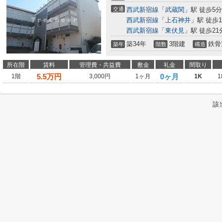
交通
西武新宿線
「
武蔵関
」駅 徒歩5分
西武新宿線
「
上石神井
」駅 徒歩1
西武新宿線
「
東伏見
」駅 徒歩21
築34年
3階建
鉄骨
築年
階数
構造
所在階
賃料
管理費・共益費
敷金
礼金
間取り
5.5
万円
0ヶ月
1階
3,000円
1ヶ月
1K
1
該