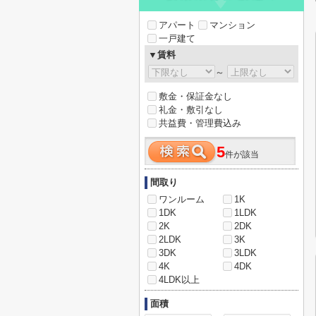
アパート
マンション
一戸建て
▼賃料
～
敷金・保証金なし
礼金・敷引なし
共益費・管理費込み
5
件が該当
間取り
ワンルーム
1K
1DK
1LDK
2K
2DK
2LDK
3K
3DK
3LDK
4K
4DK
4LDK以上
面積