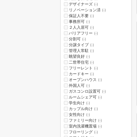
デザイナーズ
(-)
リノベーション済
(-)
保証人不要
(-)
事務所可
(-)
２人入居可
(-)
バリアフリー
(-)
分割可
(-)
分譲タイプ
(-)
管理人常駐
(-)
眺望良好
(-)
二世帯住宅
(-)
フリーレント
(-)
カードキー
(-)
オープンハウス
(-)
外国人可
(-)
ガスコンロ設置可
(-)
ルームシェア可
(-)
学生向け
(-)
カップル向け
(-)
女性向け
(-)
ファミリー向け
(-)
室内洗濯機置場
(-)
フローリング
(-)