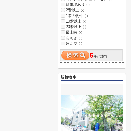
駐車場あり
(-)
2階以上
(-)
1階の物件
(-)
10階以上
(-)
20階以上
(-)
最上階
(-)
南向き
(-)
角部屋
(-)
5
件が該当
新着物件