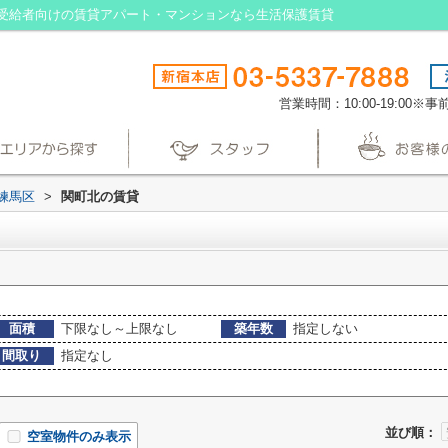
受給者向けの賃貸アパート・マンションなら生活保護賃貸
営業時間：10:00-19:00
練馬区
>
関町北の賃貸
面積
下限なし～上限なし
築年数
指定しない
間取り
指定なし
並び順：
空室物件のみ表示