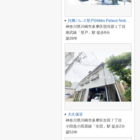
日興パレス登戸(Nikko Palace Noborito)
神奈川県川崎市多摩区宿河原１丁目
南武線「登戸」駅 徒歩8分
築39年
大久保荘
神奈川県川崎市多摩区生田７丁目
小田急小田原線「生田」駅 徒歩2分
築53年