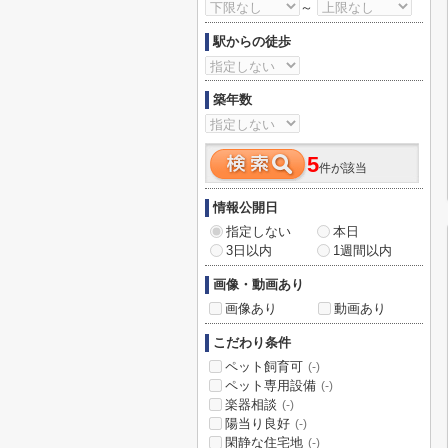
～
駅からの徒歩
築年数
5
件が該当
情報公開日
指定しない
本日
3日以内
1週間以内
画像・動画あり
画像あり
動画あり
こだわり条件
ペット飼育可
(-)
ペット専用設備
(-)
楽器相談
(-)
陽当り良好
(-)
閑静な住宅地
(-)