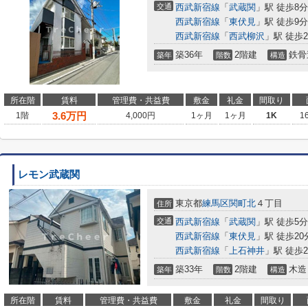
交通
西武新宿線
「
武蔵関
」駅 徒歩8分
西武新宿線
「
東伏見
」駅 徒歩9分
西武新宿線
「
西武柳沢
」駅 徒歩2
築36年
2階建
鉄骨
築年
階数
構造
所在階
賃料
管理費・共益費
敷金
礼金
間取り
3.6
万円
1階
4,000円
1ヶ月
1ヶ月
1K
1
レモン武蔵関
東京都
練馬区
関町北
４丁目
住所
交通
西武新宿線
「
武蔵関
」駅 徒歩5分
西武新宿線
「
東伏見
」駅 徒歩20
西武新宿線
「
上石神井
」駅 徒歩2
築33年
2階建
木造
築年
階数
構造
所在階
賃料
管理費・共益費
敷金
礼金
間取り