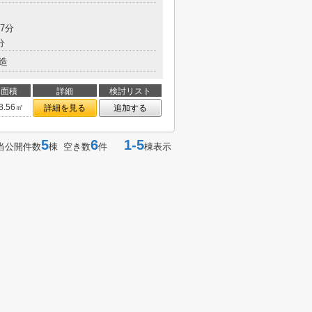
7分
分
造
面積
詳細
検討リスト
8.56㎡
詳細を見る
追加する
5
6
1-5
当公開件数
棟 空き数
件
棟表示