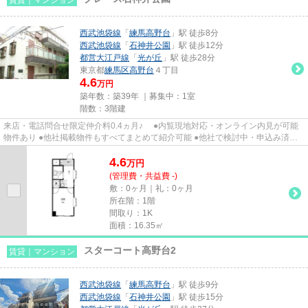
西武池袋線
「
練馬高野台
」駅 徒歩8分
西武池袋線
「
石神井公園
」駅 徒歩12分
都営大江戸線
「
光が丘
」駅 徒歩28分
東京都
練馬区
高野台
４丁目
4.6
万円
築年数：築39年 ｜募集中：
1室
階数：3階建
来店・電話問合せ限定仲介料0.4ヵ月♪ ●内覧現地対応・オンライン内見が可能
物件あり ●他社掲載物件もすべてまとめて紹介可能 ●他社で検討中・申込み済み
のお客様、初期費用がさらに...
4.6
万
円
(管理費・共益費 -)
敷：0ヶ月｜礼：0ヶ月
所在階：1階
間取り：1K
面積：16.35㎡
スターコート高野台2
賃貸｜マンション
西武池袋線
「
練馬高野台
」駅 徒歩9分
西武池袋線
「
石神井公園
」駅 徒歩15分