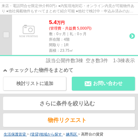
来店・電話問合せ限定仲介料0円♪ ●内覧現地対応・オンライン内見が可能物件あ
り ●他社掲載物件もすべてまとめて紹介可能 ●他社で検討中・申込み済みのお客
様、初期費用がさらに減額可...
5.4
万
円
(管理費・共益費 5,000円)
敷：0ヶ月｜礼：0ヶ月
所在階：4階
間取り：1R
面積：23.75㎡
該当公開件数
3
棟 空き数
3
件
1-3
棟表示
チェックした物件をまとめて
検討リストに追加
お問い合わせ
さらに条件を絞り込む
物件リクエスト
生活保護賃貸
>
(賃貸)地域から探す
>
練馬区
>
高野台の賃貸