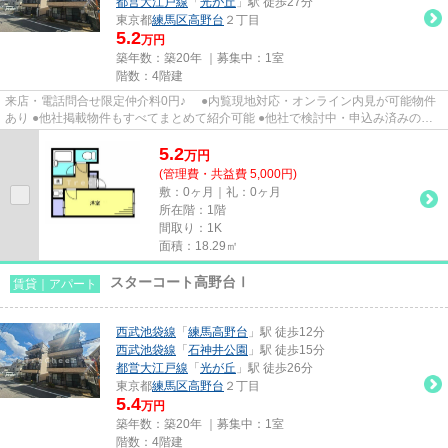
都営大江戸線
「
光が丘
」駅 徒歩27分
東京都
練馬区
高野台
２丁目
5.2
万円
築年数：築20年 ｜募集中：
1室
階数：4階建
来店・電話問合せ限定仲介料0円♪ ●内覧現地対応・オンライン内見が可能物件
あり ●他社掲載物件もすべてまとめて紹介可能 ●他社で検討中・申込み済みのお
客様、初期費用がさらに減額...
5.2
万
円
(管理費・共益費 5,000円)
敷：0ヶ月｜礼：0ヶ月
所在階：1階
間取り：1K
面積：18.29㎡
スターコート高野台Ⅰ
賃貸｜アパート
西武池袋線
「
練馬高野台
」駅 徒歩12分
西武池袋線
「
石神井公園
」駅 徒歩15分
都営大江戸線
「
光が丘
」駅 徒歩26分
東京都
練馬区
高野台
２丁目
5.4
万円
築年数：築20年 ｜募集中：
1室
階数：4階建