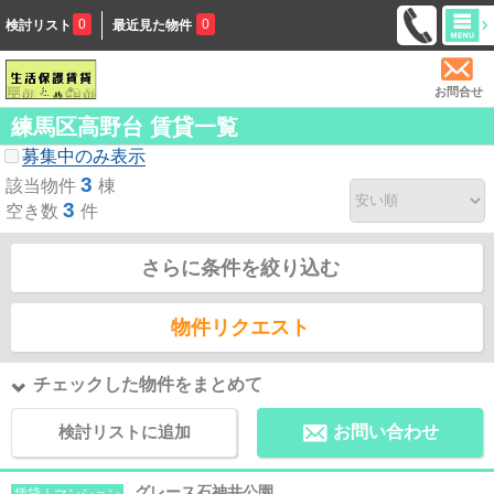
0
0
検討リスト
最近見た物件
お問合せ
練馬区高野台 賃貸一覧
募集中のみ表示
3
該当物件
棟
3
空き数
件
さらに条件を絞り込む
物件リクエスト
チェックした物件をまとめて
検討リストに追加
お問い合わせ
グレース石神井公園
賃貸｜マンション