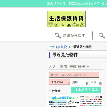
最近見た物件｜東京の生活保護受給者向け
生活保護賃貸
>
最近見た物件
最近見た物件
エリア| 駅
賃料
面積
-
件該当