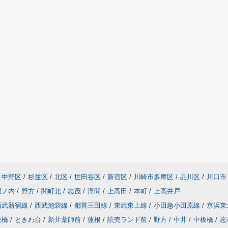
中野区
/
杉並区
/
北区
/
世田谷区
/
新宿区
/
川崎市多摩区
/
品川区
/
川口市
堀ノ内
/
野方
/
関町北
/
志茂
/
浮間
/
上高田
/
本町
/
上高井戸
西武新宿線
/
西武池袋線
/
都営三田線
/
東武東上線
/
小田急小田原線
/
京浜東
板橋
/
ときわ台
/
新井薬師前
/
蓮根
/
読売ランド前
/
野方
/
中井
/
中板橋
/
志