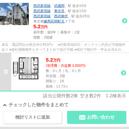
西武新宿線
「
武蔵関
」駅 徒歩10分
西武新宿線
「
東伏見
」駅 徒歩13分
西武新宿線
「
西武柳沢
」駅 徒歩26分
東京都
練馬区
関町北
３丁目
5.2
万円
築年数：築9年 ｜募集中：
1室
階数：2階建
来店・電話問合せ限定仲介料0円♪ ●内覧現地対応・オンライン内見が可能物件
あり ●他社掲載物件もすべてまとめて紹介可能 ●他社で検討中・申込み済みのお
客様、初期費用がさらに減額...
5.2
万
円
(管理費・共益費 3,000円)
敷：0ヶ月｜礼：0ヶ月
所在階：2階
間取り：1R
面積：13.73㎡
該当公開件数
2
棟 空き数
2
件
1-2
棟表示
チェックした物件をまとめて
検討リストに追加
お問い合わせ