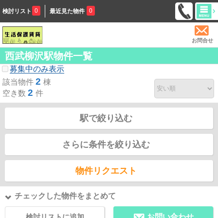
0
0
検討リスト
最近見た物件
お問合せ
西武柳沢駅物件一覧
募集中のみ表示
2
該当物件
棟
2
空き数
件
駅で絞り込む
さらに条件を絞り込む
物件リクエスト
チェックした物件をまとめて
検討リストに追加
お問い合わせ