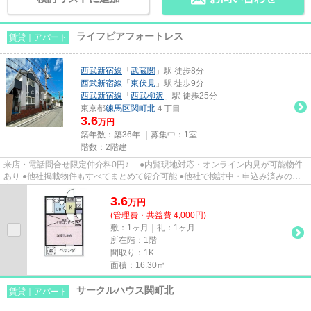
ライフピアフォートレス
賃貸｜アパート
西武新宿線
「
武蔵関
」駅 徒歩8分
西武新宿線
「
東伏見
」駅 徒歩9分
西武新宿線
「
西武柳沢
」駅 徒歩25分
東京都
練馬区
関町北
４丁目
3.6
万円
築年数：築36年 ｜募集中：
1室
階数：2階建
来店・電話問合せ限定仲介料0円♪ ●内覧現地対応・オンライン内見が可能物件
あり ●他社掲載物件もすべてまとめて紹介可能 ●他社で検討中・申込み済みのお
客様、初期費用がさらに減額...
3.6
万
円
(管理費・共益費 4,000円)
敷：1ヶ月｜礼：1ヶ月
所在階：1階
間取り：1K
面積：16.30㎡
サークルハウス関町北
賃貸｜アパート