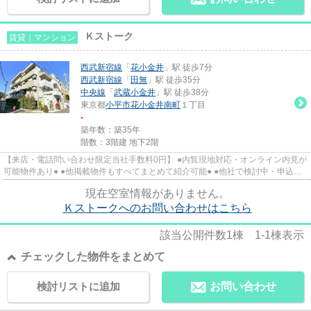
Ｋストーク
賃貸｜マンション
西武新宿線
「
花小金井
」駅 徒歩7分
西武新宿線
「
田無
」駅 徒歩35分
中央線
「
武蔵小金井
」駅 徒歩38分
東京都
小平市
花小金井南町
１丁目
-
築年数：築35年
階数：3階建 地下2階
【来店・電話問い合わせ限定当社手数料0円】 ●内覧現地対応・オンライン内見が
可能物件あり● ●他掲載物件もすべてまとめて紹介可能● ●他社で検討中・申込み
済みのお客様、初期費用が...
現在空室情報がありません。
Ｋストークへのお問い合わせはこちら
該当公開件数
1
棟
1-1
棟表示
チェックした物件をまとめて
検討リストに追加
お問い合わせ