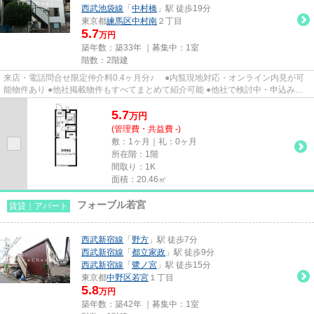
西武池袋線
「
中村橋
」駅 徒歩19分
東京都
練馬区
中村南
２丁目
5.7
万円
築年数：築33年 ｜募集中：
1室
階数：2階建
来店・電話問合せ限定仲介料0.4ヶ月分♪ ●内覧現地対応・オンライン内見が可
能物件あり ●他社掲載物件もすべてまとめて紹介可能 ●他社で検討中・申込み済
みのお客様、初期費用がさら...
5.7
万
円
(管理費・共益費 -)
敷：1ヶ月｜礼：0ヶ月
所在階：1階
間取り：1K
面積：20.46㎡
フォーブル若宮
賃貸｜アパート
西武新宿線
「
野方
」駅 徒歩7分
西武新宿線
「
都立家政
」駅 徒歩9分
西武新宿線
「
鷺ノ宮
」駅 徒歩15分
東京都
中野区
若宮
１丁目
5.8
万円
築年数：築42年 ｜募集中：
1室