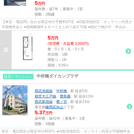
5
万円
築年数：築7年 ｜募集中：
1室
階数：2階建
【来店・電話問い合わせ限定仲介手数料0円】 ●内覧現地対応・オンライン内見が
可能物件あり ●他掲載物件もすべてまとめて紹介可能 ●他社で検討中・申込み済
みのお客様、初期費用がさら...
5
万
円
(管理費・共益費 3,000円)
敷：0ヶ月｜礼：0ヶ月
所在階：1階
間取り：1R
面積：9.09㎡
中村橋ダイカンプラザ
賃貸｜マンション
西武池袋線
「
中村橋
」駅 徒歩5分
都営大江戸線
「
豊島園
」駅 徒歩13分
西武新宿線
「
鷺ノ宮
」駅 徒歩23分
東京都
練馬区
向山
１丁目
5.37
万円
築年数：築42年 ｜募集中：
1室
階数：5階建
来店・電話問合せ限定仲介料0円♪ ●内覧現地対応・オンライン内見が可能物件あ