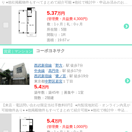
り ●他社掲載物件もすべてまとめて紹介可能 ●他社で検討中・申込み済みのお客
様、初期費用がさらに減額可...
5.37
万
円
(管理費・共益費 4,300円)
敷：1ヶ月｜礼：0ヶ月
所在階：5階
間取り：1R
面積：19.67㎡
コーポヨネサク
賃貸｜マンション
西武新宿線
「
野方
」駅 徒歩7分
中央線
「
高円寺
」駅 徒歩17分
西武新宿線
「
鷺ノ宮
」駅 徒歩19分
東京都
中野区
若宮
１丁目
5.4
万円
築年数：築45年 ｜募集中：
1室
階数：2階建
【来店・電話問い合わせ限定当社手数料0円】 ●内覧現地対応・オンライン内見が
可能物件あり● ●他掲載物件もすべてまとめて紹介可能● ●他社で検討中・申込み
済みのお客様、初期費用がさ...
5.4
万
円
(管理費・共益費 1,000円)
敷：1ヶ月｜礼：0ヶ月