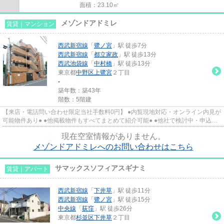
面積：23.10㎡
メゾンドアドミレ
賃貸｜マンション
西武新宿線
「
鷺ノ宮
」駅 徒歩7分
西武新宿線
「
都立家政
」駅 徒歩13分
西武池袋線
「
中村橋
」駅 徒歩13分
東京都
中野区
上鷺宮
２丁目
-
築年数：築43年
階数：5階建
【来店・電話問い合わせ限定当社手数料0円】 ●内覧現地対応・オンライン内見が
可能物件あり● ●他掲載物件もすべてまとめて紹介可能● ●他社で検討中・申込み
済みのお客様、初期費用が...
現在空室情報がありません。
メゾンドアドミレへのお問い合わせはこちら
サマックスソフィアスギナミ
賃貸｜アパート
西武新宿線
「
下井草
」駅 徒歩11分
西武新宿線
「
鷺ノ宮
」駅 徒歩15分
中央線
「
荻窪
」駅 徒歩26分
東京都
杉並区
下井草
２丁目