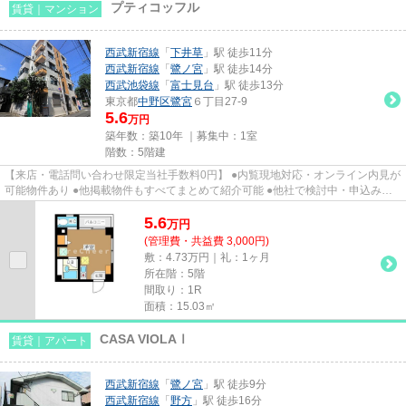
プティコッフル
賃貸｜マンション
西武新宿線
「
下井草
」駅 徒歩11分
西武新宿線
「
鷺ノ宮
」駅 徒歩14分
西武池袋線
「
富士見台
」駅 徒歩13分
東京都
中野区
鷺宮
６丁目27-9
5.6
万円
築年数：築10年 ｜募集中：
1室
階数：5階建
【来店・電話問い合わせ限定当社手数料0円】 ●内覧現地対応・オンライン内見が
可能物件あり ●他掲載物件もすべてまとめて紹介可能 ●他社で検討中・申込み済
みのお客様、初期費用がさら...
5.6
万
円
(管理費・共益費 3,000円)
敷：4.73万円｜礼：1ヶ月
所在階：5階
間取り：1R
面積：15.03㎡
CASA VIOLAⅠ
賃貸｜アパート
西武新宿線
「
鷺ノ宮
」駅 徒歩9分
西武新宿線
「
野方
」駅 徒歩16分