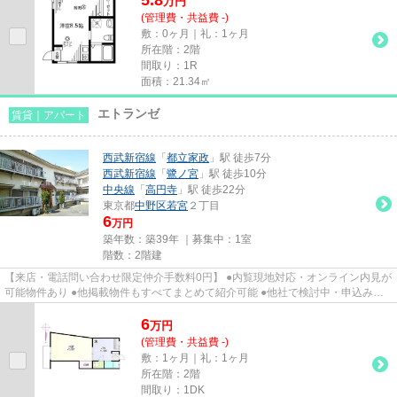
万
円
(管理費・共益費 -)
敷：0ヶ月｜礼：1ヶ月
所在階：2階
間取り：1R
面積：21.34㎡
エトランゼ
賃貸｜アパート
西武新宿線
「
都立家政
」駅 徒歩7分
西武新宿線
「
鷺ノ宮
」駅 徒歩10分
中央線
「
高円寺
」駅 徒歩22分
東京都
中野区
若宮
２丁目
6
万円
築年数：築39年 ｜募集中：
1室
階数：2階建
【来店・電話問い合わせ限定仲介手数料0円】 ●内覧現地対応・オンライン内見が
可能物件あり ●他掲載物件もすべてまとめて紹介可能 ●他社で検討中・申込み済
みのお客様、初期費用がさら...
6
万
円
(管理費・共益費 -)
敷：1ヶ月｜礼：1ヶ月
所在階：2階
間取り：1DK