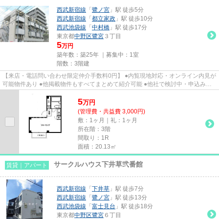
西武新宿線
「
鷺ノ宮
」駅 徒歩5分
西武新宿線
「
都立家政
」駅 徒歩10分
西武池袋線
「
中村橋
」駅 徒歩17分
東京都
中野区
鷺宮
３丁目
5
万円
築年数：築25年 ｜募集中：
1室
階数：3階建
【来店・電話問い合わせ限定仲介手数料0円】 ●内覧現地対応・オンライン内見が
可能物件あり ●他掲載物件もすべてまとめて紹介可能 ●他社で検討中・申込み済
みのお客様、初期費用がさら...
5
万
円
(管理費・共益費 3,000円)
敷：1ヶ月｜礼：1ヶ月
所在階：3階
間取り：1R
面積：20.13㎡
サークルハウス下井草弐番館
賃貸｜アパート
西武新宿線
「
下井草
」駅 徒歩7分
西武新宿線
「
鷺ノ宮
」駅 徒歩13分
西武池袋線
「
富士見台
」駅 徒歩18分
東京都
中野区
鷺宮
６丁目