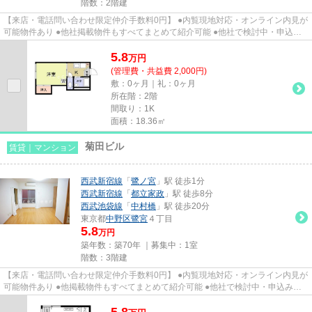
階数：2階建
【来店・電話問い合わせ限定仲介手数料0円】 ●内覧現地対応・オンライン内見が
可能物件あり ●他社掲載物件もすべてまとめて紹介可能 ●他社で検討中・申込み
済みのお客様、初期費用がさ...
5.8
万
円
(管理費・共益費 2,000円)
敷：0ヶ月｜礼：0ヶ月
所在階：2階
間取り：1K
面積：18.36㎡
菊田ビル
賃貸｜マンション
西武新宿線
「
鷺ノ宮
」駅 徒歩1分
西武新宿線
「
都立家政
」駅 徒歩8分
西武池袋線
「
中村橋
」駅 徒歩20分
東京都
中野区
鷺宮
４丁目
5.8
万円
築年数：築70年 ｜募集中：
1室
階数：3階建
【来店・電話問い合わせ限定仲介手数料0円】 ●内覧現地対応・オンライン内見が
可能物件あり ●他掲載物件もすべてまとめて紹介可能 ●他社で検討中・申込み済
みのお客様、初期費用がさら...
5.8