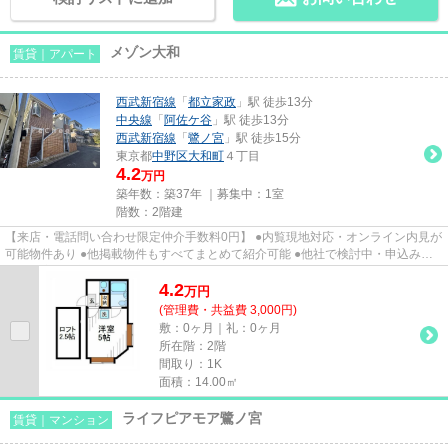
メゾン大和
賃貸｜アパート
西武新宿線
「
都立家政
」駅 徒歩13分
中央線
「
阿佐ケ谷
」駅 徒歩13分
西武新宿線
「
鷺ノ宮
」駅 徒歩15分
東京都
中野区
大和町
４丁目
4.2
万円
築年数：築37年 ｜募集中：
1室
階数：2階建
【来店・電話問い合わせ限定仲介手数料0円】 ●内覧現地対応・オンライン内見が
可能物件あり ●他掲載物件もすべてまとめて紹介可能 ●他社で検討中・申込み済
みのお客様、初期費用がさら...
4.2
万
円
(管理費・共益費 3,000円)
敷：0ヶ月｜礼：0ヶ月
所在階：2階
間取り：1K
面積：14.00㎡
ライフピアモア鷺ノ宮
賃貸｜マンション