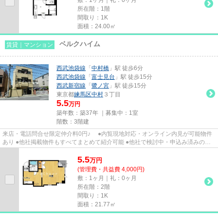
所在階：1階
間取り：1K
面積：24.00㎡
ベルクハイム
賃貸｜マンション
西武池袋線
「
中村橋
」駅 徒歩6分
西武池袋線
「
富士見台
」駅 徒歩15分
西武新宿線
「
鷺ノ宮
」駅 徒歩15分
東京都
練馬区
中村
３丁目
5.5
万円
築年数：築37年 ｜募集中：
1室
階数：3階建
来店・電話問合せ限定仲介料0円♪ ●内覧現地対応・オンライン内見が可能物件
あり ●他社掲載物件もすべてまとめて紹介可能 ●他社で検討中・申込み済みのお
客様、初期費用がさらに減額...
5.5
万
円
(管理費・共益費 4,000円)
敷：1ヶ月｜礼：0ヶ月
所在階：2階
間取り：1K
面積：21.77㎡