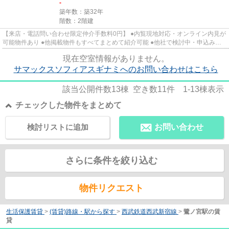
-
築年数：築32年
階数：2階建
【来店・電話問い合わせ限定仲介手数料0円】 ●内覧現地対応・オンライン内見が
可能物件あり ●他掲載物件もすべてまとめて紹介可能 ●他社で検討中・申込み済
みのお客様、初期費用がさら...
現在空室情報がありません。
サマックスソフィアスギナミへのお問い合わせはこちら
該当公開件数
13
棟 空き数
11
件
1-13
棟表示
チェックした物件をまとめて
検討リストに追加
お問い合わせ
さらに条件を絞り込む
物件リクエスト
生活保護賃貸
>
(賃貸)路線・駅から探す
>
西武鉄道西武新宿線
>
鷺ノ宮駅の賃
貸