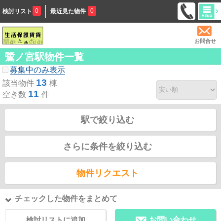
0
0
検討リスト
最近見た物件
お問合せ
鷺ノ宮駅物件一覧
募集中のみ表示
13
該当物件
棟
11
空き数
件
駅で絞り込む
さらに条件を絞り込む
物件リクエスト
チェックした物件をまとめて
検討リストに追加
お問い合わせ