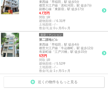
東西線「早稲田」駅 徒歩5分
都営大江戸線「若松河田」駅 徒歩7分
副都心線「東新宿」駅 徒歩17分
4.7万円
間取:
1R
建物面積:
- / 6.31坪
土地面積:
- / -
敷金/礼金:
0ヶ月/0ヶ月
賃貸｜マンション
第二請地ビル
東西線「早稲田」駅 徒歩4分
都営大江戸線「牛込柳町」駅 徒歩12分
有楽町線「江戸川橋」駅 徒歩15分
5万円
間取:
1R
建物面積:
- / 5.52坪
土地面積:
- / -
敷金/礼金:
1ヶ月/1ヶ月
近くの物件をもっと見る