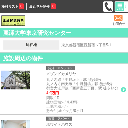
0
0
検討リスト
最近見た物件
お問合せ
麗澤大学東京研究センター
所在地
東京都新宿区西新宿６丁目5-1
施設周辺の物件
賃貸｜マンション
メゾンドカメリヤ
丸ノ内線「中野坂上」駅 徒歩6分
丸ノ内方南支線「中野新橋」駅 徒歩8分
都営大江戸線「西新宿五丁目」駅 徒歩14分
4.9万円
間取:
1R
建物面積:
- / 4.43坪
土地面積:
- / -
敷金/礼金:
0ヶ月/0ヶ月
賃貸｜アパート
ホワイトハウス