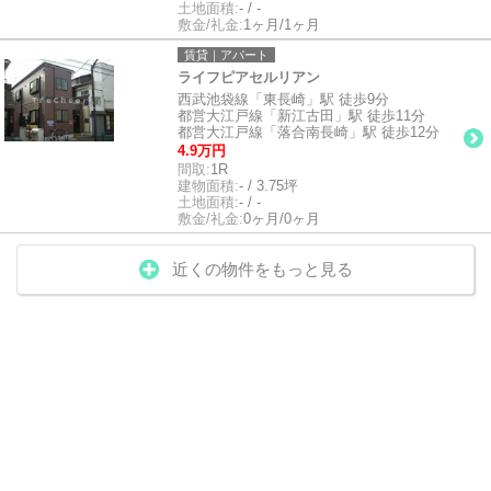
土地面積:
- / -
敷金/礼金:
1ヶ月/1ヶ月
賃貸｜アパート
ライフピアセルリアン
西武池袋線「東長崎」駅 徒歩9分
都営大江戸線「新江古田」駅 徒歩11分
都営大江戸線「落合南長崎」駅 徒歩12分
4.9万円
間取:
1R
建物面積:
- / 3.75坪
土地面積:
- / -
敷金/礼金:
0ヶ月/0ヶ月
近くの物件をもっと見る