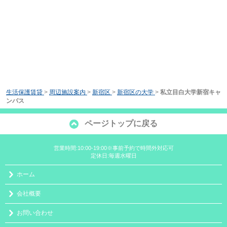
生活保護賃貸
>
周辺施設案内
>
新宿区
>
新宿区の大学
>
私立目白大学新宿キャ
ンパス
ページトップに戻る
営業時間:10:00-19:00※事前予約で時間外対応可
定休日:毎週水曜日
ホーム
会社概要
お問い合わせ