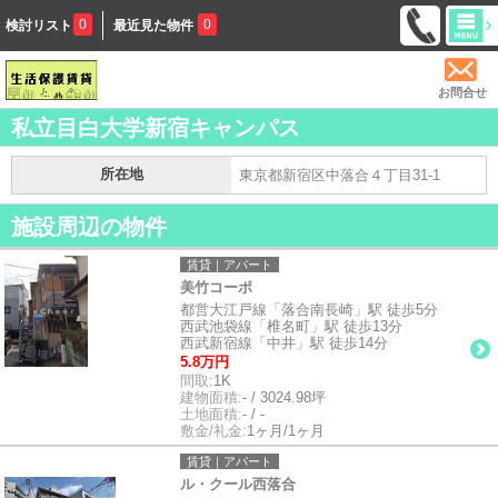
0
0
検討リスト
最近見た物件
お問合せ
私立目白大学新宿キャンパス
所在地
東京都新宿区中落合４丁目31-1
施設周辺の物件
賃貸｜アパート
美竹コーポ
都営大江戸線「落合南長崎」駅 徒歩5分
西武池袋線「椎名町」駅 徒歩13分
西武新宿線「中井」駅 徒歩14分
5.8万円
間取:
1K
建物面積:
- / 3024.98坪
土地面積:
- / -
敷金/礼金:
1ヶ月/1ヶ月
賃貸｜アパート
ル・クール西落合