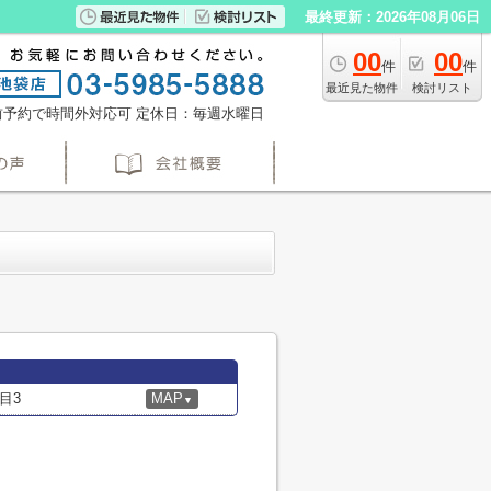
最終更新：2026年08月06日
00
00
件
件
最近見た物件
検討リスト
※事前予約で時間外対応可
定休日：毎週水曜日
目3
MAP
▼