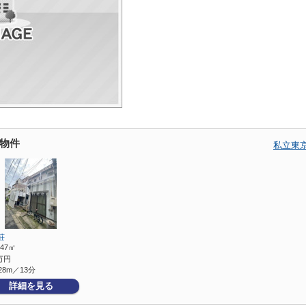
物件
私立東
荘
.47㎡
万円
28m／13分
詳細を見る