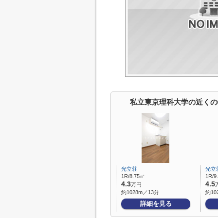
私立東京理科大学の近くの
光立荘
光立
1R/8.75㎡
1R/9
4.3
4.5
万円
約1028m／13分
約10
詳細を見る