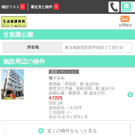
0
0
検討リスト
最近見た物件
お問合せ
甘泉園公園
所在地
東京都新宿区西早稲田３丁目5-10
施設周辺の物件
賃貸｜マンション
暁ドエル
東西線「早稲田」駅 徒歩5分
都営大江戸線「若松河田」駅 徒歩7分
副都心線「東新宿」駅 徒歩17分
4.7万円
間取:
1R
建物面積:
- / 6.31坪
土地面積:
- / -
敷金/礼金:
0ヶ月/0ヶ月
近くの物件をもっと見る