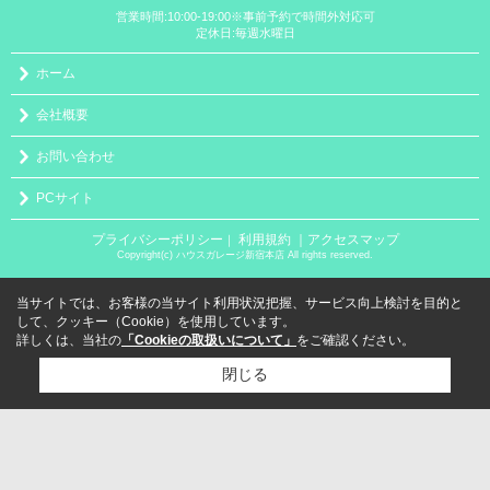
営業時間:10:00-19:00※事前予約で時間外対応可
定休日:毎週水曜日
ホーム
会社概要
お問い合わせ
PCサイト
プライバシーポリシー
利用規約
｜アクセスマップ
｜
Copyright(c) ハウスガレージ新宿本店 All rights reserved.
当サイトでは、お客様の当サイト利用状況把握、サービス向上検討を目的と
して、クッキー（Cookie）を使用しています。
詳しくは、当社の
「Cookieの取扱いについて」
をご確認ください。
閉じる