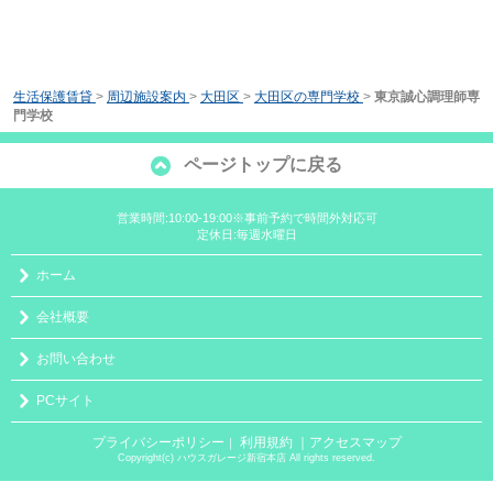
生活保護賃貸
>
周辺施設案内
>
大田区
>
大田区の専門学校
>
東京誠心調理師専
門学校
ページトップに戻る
営業時間:10:00-19:00※事前予約で時間外対応可
定休日:毎週水曜日
ホーム
会社概要
お問い合わせ
PCサイト
プライバシーポリシー
利用規約
｜アクセスマップ
｜
Copyright(c) ハウスガレージ新宿本店 All rights reserved.