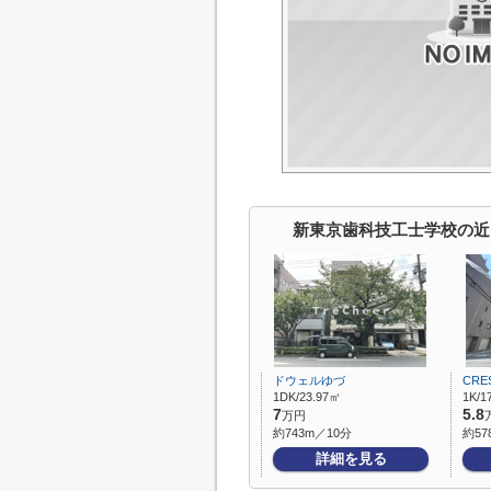
新東京歯科技工士学校の近
ドウェルゆづ
CRE
1DK/23.97㎡
1K/1
7
5.8
万円
約743m／10分
約57
詳細を見る