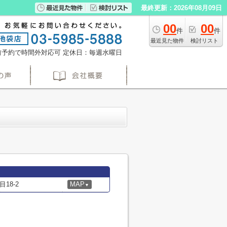
最終更新：2026年08月09日
00
00
件
件
最近見た物件
検討リスト
※事前予約で時間外対応可
定休日：毎週水曜日
18-2
MAP
▼