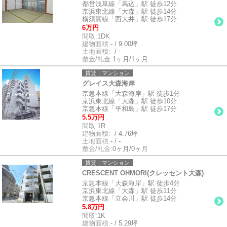
都営浅草線「馬込」駅 徒歩12分
京浜東北線「大森」駅 徒歩14分
横須賀線「西大井」駅 徒歩17分
6万円
間取:
1DK
建物面積:
- / 9.00坪
土地面積:
- / -
敷金/礼金:
1ヶ月/1ヶ月
賃貸｜マンション
グレイス大森海岸
京急本線「大森海岸」駅 徒歩1分
京浜東北線「大森」駅 徒歩10分
京急本線「平和島」駅 徒歩17分
5.5万円
間取:
1R
建物面積:
- / 4.76坪
土地面積:
- / -
敷金/礼金:
0ヶ月/0ヶ月
賃貸｜マンション
CRESCENT OHMORI(クレッセント大森)
京急本線「大森海岸」駅 徒歩4分
京浜東北線「大森」駅 徒歩11分
京急本線「立会川」駅 徒歩14分
5.8万円
間取:
1K
建物面積:
- / 5.29坪