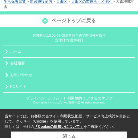
生活保護賃貸
>
周辺施設案内
>
大田区
>
大田区の市役所・区役所
>
大森地域庁
舎
ページトップに戻る
営業時間:10:00-19:00※事前予約で時間外対応可
定休日:毎週水曜日
ホーム
会社概要
お問い合わせ
PCサイト
プライバシーポリシー
利用規約
｜アクセスマップ
｜
Copyright(c) ハウスガレージ新宿本店 All rights reserved.
当サイトでは、お客様の当サイト利用状況把握、サービス向上検討を目的と
して、クッキー（Cookie）を使用しています。
詳しくは、当社の
「Cookieの取扱いについて」
をご確認ください。
閉じる