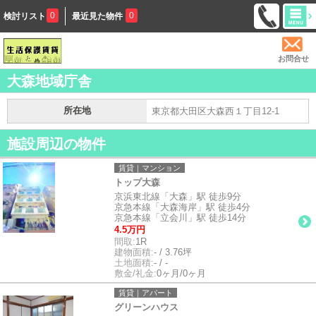
0
0
検討リスト
最近見た物件
お問合せ
大森地域庁舎
所在地
東京都大田区大森西１丁目12-1
施設周辺の物件
賃貸｜マンション
トップ大森
京浜東北線「大森」駅 徒歩9分
京急本線「大森海岸」駅 徒歩4分
京急本線「立会川」駅 徒歩14分
4.5万円
間取:
1R
建物面積:
- / 3.76坪
土地面積:
- / -
敷金/礼金:
0ヶ月/0ヶ月
賃貸｜アパート
グリーンハウス