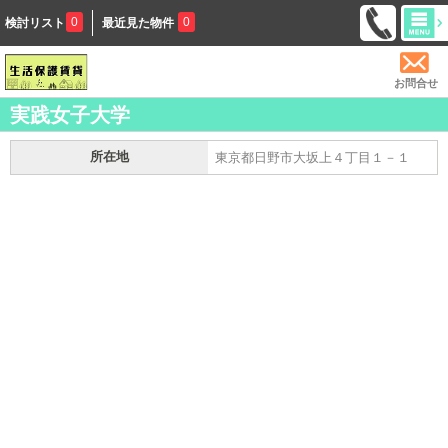
0
0
検討リスト
最近見た物件
お問合せ
実践女子大学
所在地
東京都日野市大坂上４丁目１－１