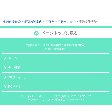
生活保護賃貸
>
周辺施設案内
>
日野市
>
日野市の大学
>
実践女子大学
ページトップに戻る
営業時間:10:00-19:00※事前予約で時間外対応可
定休日:毎週水曜日
ホーム
会社概要
お問い合わせ
PCサイト
プライバシーポリシー
利用規約
｜アクセスマップ
｜
Copyright(c) ハウスガレージ新宿本店 All rights reserved.