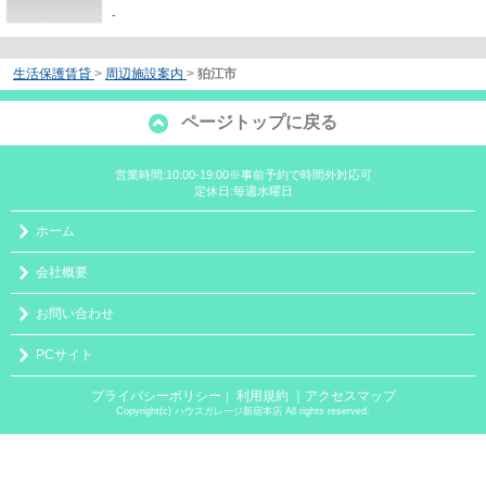
-
生活保護賃貸
>
周辺施設案内
>
狛江市
ページトップに戻る
営業時間:10:00-19:00※事前予約で時間外対応可
定休日:毎週水曜日
ホーム
会社概要
お問い合わせ
PCサイト
プライバシーポリシー
利用規約
｜アクセスマップ
｜
Copyright(c) ハウスガレージ新宿本店 All rights reserved.