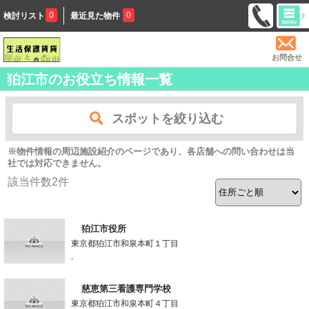
0
0
検討リスト
最近見た物件
お問合せ
狛江市のお役立ち情報一覧
スポットを絞り込む
※物件情報の周辺施設紹介のページであり、各店舗への問い合わせは当
社では対応できません。
該当件数
2
件
狛江市役所
東京都狛江市和泉本町１丁目
-
慈恵第三看護専門学校
東京都狛江市和泉本町４丁目