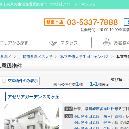
私立専修大学生田キャンパス周辺の物件一覧｜東京の生活保護受給者向けの賃貸アパート・マンションなら生活保護賃貸
営業時間：10:00-19:00
市多摩区
>
川崎市多摩区の大学
>
私立専修大学生田キャンパス
>
私立専
ス周辺物件
並び順：
空室物件のみ表示
1
1-1
該当公開件数
棟
棟表示
アゼリアガーデンズ向ヶ丘
神奈川県
川崎市多摩区
枡形
５丁
住所
交通
小田急小田原線
「
向ヶ丘遊園
」駅
小田急小田原線
「
登戸
」駅 徒歩2
小田急小田原線
「
生田
」駅 徒歩1