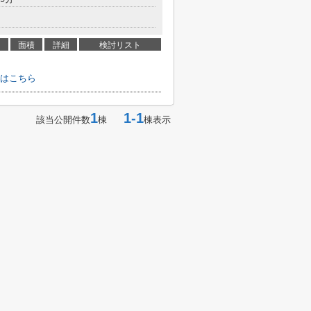
面積
詳細
検討リスト
はこちら
1
1-1
該当公開件数
棟
棟表示