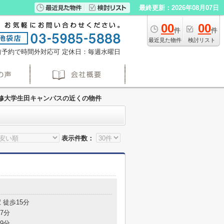
最終更新：2026年08月07日
00
00
件
件
最近見た物件
検討リスト
※事前予約で時間外対応可
定休日：毎週水曜日
修大学生田キャンパスの近くの物件
表示件数：
目
 徒歩15分
7分
9分