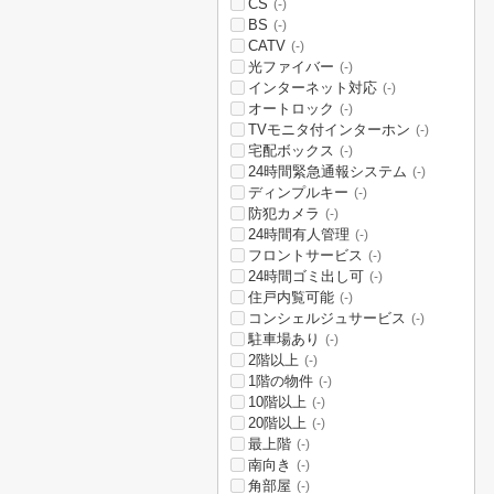
CS
(-)
BS
(-)
CATV
(-)
光ファイバー
(-)
インターネット対応
(-)
オートロック
(-)
TVモニタ付インターホン
(-)
宅配ボックス
(-)
24時間緊急通報システム
(-)
ディンプルキー
(-)
防犯カメラ
(-)
24時間有人管理
(-)
フロントサービス
(-)
24時間ゴミ出し可
(-)
住戸内覧可能
(-)
コンシェルジュサービス
(-)
駐車場あり
(-)
2階以上
(-)
1階の物件
(-)
10階以上
(-)
20階以上
(-)
最上階
(-)
南向き
(-)
角部屋
(-)