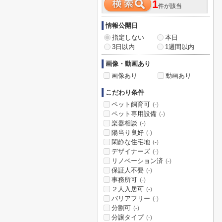
1
件が該当
情報公開日
指定しない
本日
3日以内
1週間以内
画像・動画あり
画像あり
動画あり
こだわり条件
ペット飼育可
(-)
ペット専用設備
(-)
楽器相談
(-)
陽当り良好
(-)
閑静な住宅地
(-)
デザイナーズ
(-)
リノベーション済
(-)
保証人不要
(-)
事務所可
(-)
２人入居可
(-)
バリアフリー
(-)
分割可
(-)
分譲タイプ
(-)