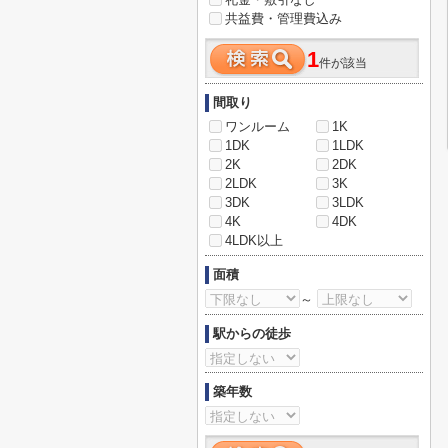
共益費・管理費込み
1
件が該当
間取り
ワンルーム
1K
1DK
1LDK
2K
2DK
2LDK
3K
3DK
3LDK
4K
4DK
4LDK以上
面積
～
駅からの徒歩
築年数