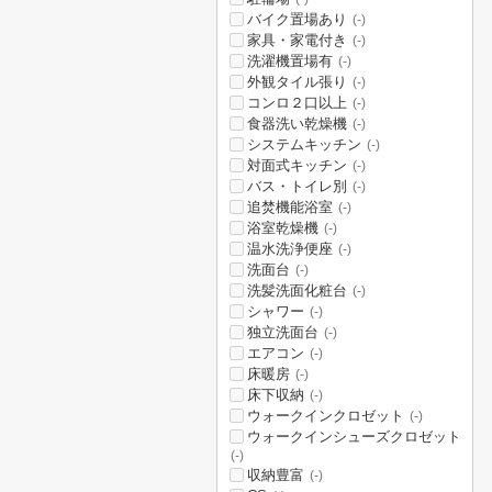
バイク置場あり
(-)
家具・家電付き
(-)
洗濯機置場有
(-)
外観タイル張り
(-)
コンロ２口以上
(-)
食器洗い乾燥機
(-)
システムキッチン
(-)
対面式キッチン
(-)
バス・トイレ別
(-)
追焚機能浴室
(-)
浴室乾燥機
(-)
温水洗浄便座
(-)
洗面台
(-)
洗髪洗面化粧台
(-)
シャワー
(-)
独立洗面台
(-)
エアコン
(-)
床暖房
(-)
床下収納
(-)
ウォークインクロゼット
(-)
ウォークインシューズクロゼット
(-)
収納豊富
(-)