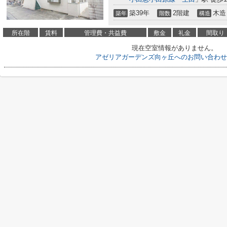
築39年
2階建
木造
築年
階数
構造
所在階
賃料
管理費・共益費
敷金
礼金
間取り
現在空室情報がありません。
アゼリアガーデンズ向ヶ丘へのお問い合わせ