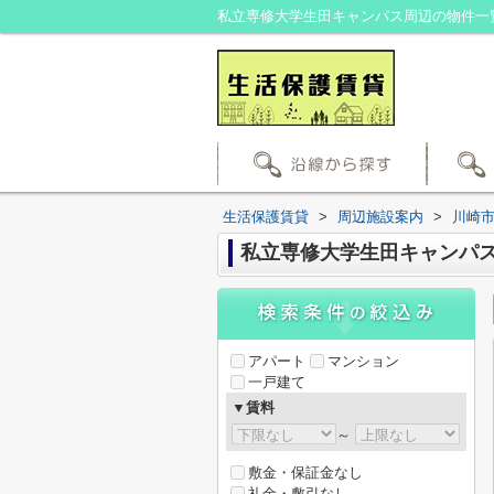
生活保護賃貸
>
周辺施設案内
>
川崎
私立専修大学生田キャンパ
アパート
マンション
一戸建て
▼賃料
～
敷金・保証金なし
礼金・敷引なし