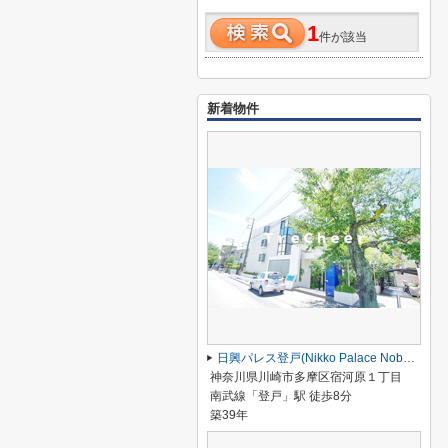
1
件が該当
新着物件
日興パレス登戸(Nikko Palace Noborito)
神奈川県川崎市多摩区宿河原１丁目
南武線「登戸」駅 徒歩8分
築39年