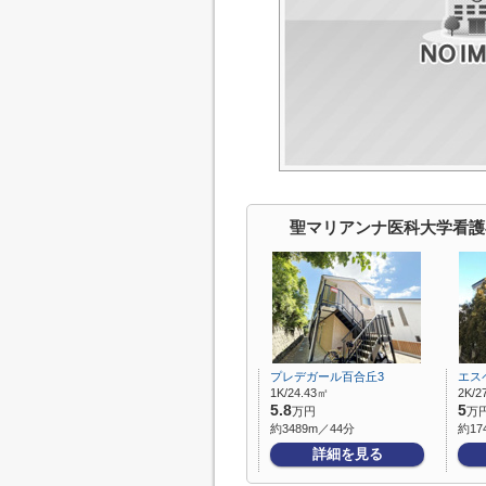
聖マリアンナ医科大学看護
プレデガール百合丘3
エス
1K/24.43㎡
2K/2
5.8
5
万円
万
約3489m／44分
約17
詳細を見る