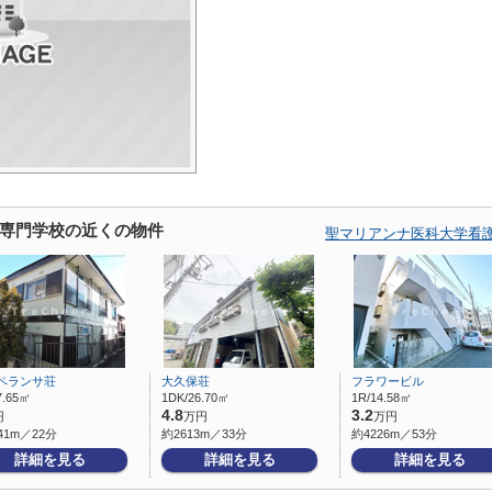
専門学校の近くの物件
聖マリアンナ医科大学看
ペランサ荘
大久保荘
フラワービル
7.65㎡
1DK/26.70㎡
1R/14.58㎡
4.8
3.2
円
万円
万円
41m／22分
約2613m／33分
約4226m／53分
詳細を見る
詳細を見る
詳細を見る