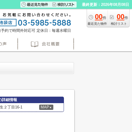
最終更新：2026年08月08日
00
00
件
件
最近見た物件
検討リスト
※事前予約で時間外対応可
定休日：毎週水曜日
の詳細情報
２丁目16-1
MAP
▼