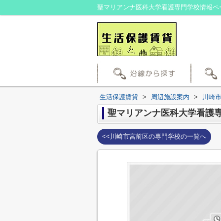
生活保護賃貸
>
周辺施設案内
>
川崎
聖マリアンナ医科大学看護
<<川崎市宮前区の専門学校の一覧へ