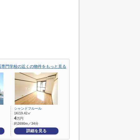
護専門学校の近くの物件をもっと見る
シャンドフルール
1K/19.42㎡
4
万円
約2690m／34分
詳細を見る