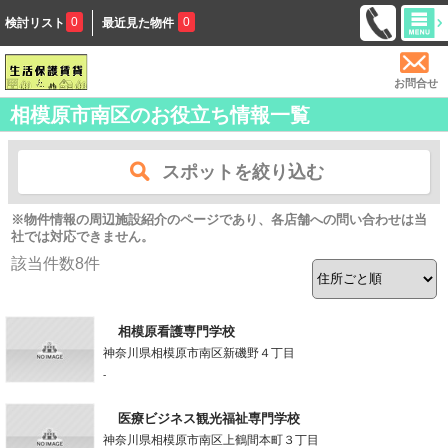
0
0
検討リスト
最近見た物件
お問合せ
相模原市南区のお役立ち情報一覧
スポットを絞り込む
※物件情報の周辺施設紹介のページであり、各店舗への問い合わせは当
社では対応できません。
該当件数
8
件
相模原看護専門学校
神奈川県相模原市南区新磯野４丁目
-
医療ビジネス観光福祉専門学校
神奈川県相模原市南区上鶴間本町３丁目